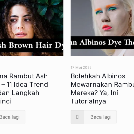
2
17 Mei 2022
na Rambut Ash
Bolehkah Albinos
– 11 Idea Trend
Mewarnakan Ramb
dan Langkah
Mereka? Ya, Ini
inci
Tutorialnya
Baca lagi
Baca lagi