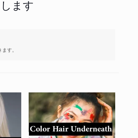
くします
きます。