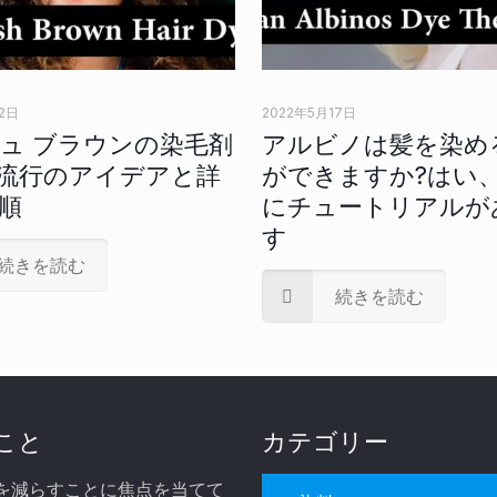
2日
2022年5月17日
ュ ブラウンの染毛剤
アルビノは髪を染め
1 の流行のアイデアと詳
ができますか?はい
順
にチュートリアルが
す
続きを読む
続きを読む
こと
カテゴリー
を減らすことに焦点を当てて