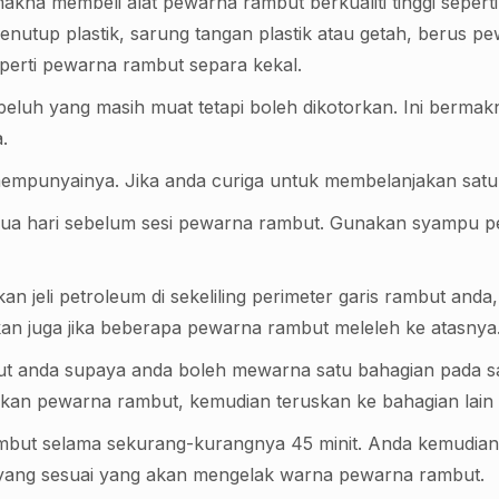
akna membeli alat pewarna rambut berkualiti tinggi seperti
penutup plastik, sarung tangan plastik atau getah, berus p
perti pewarna rambut separa kekal.
peluh yang masih muat tetapi boleh dikotorkan. Ini bermak
.
empunyainya. Jika anda curiga untuk membelanjakan satu
 hari sebelum sesi pewarna rambut. Gunakan syampu penj
 jeli petroleum di sekeliling perimeter garis rambut anda, 
kan juga jika beberapa pewarna rambut meleleh ke atasnya
t anda supaya anda boleh mewarna satu bahagian pada sa
ukan pewarna rambut, kemudian teruskan ke bahagian lain 
ambut selama sekurang-kurangnya 45 minit. Anda kemudia
yang sesuai yang akan mengelak warna pewarna rambut.