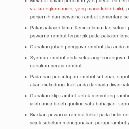
Melabur dalam peralatan yang betul. Ini berm
vs. keringkan angin, yang mana lebih baik
), 
penjernih dan pewarna rambut sementara se
Pakai pakaian lama. Kemeja lama dan seluar 
pewarna rambut terpercik pada pakaian lama
Gunakan jubah penggaya rambut jika anda m
Syampu rambut anda sekurang-kurangnya dua
gunakan perapi rambut.
Pada hari pencelupan rambut sebenar, sapukan
akan melindungi kulit anda daripada diwarna
Gunakan klip rambut untuk memotong rambu
ialah anda boleh gunting satu bahagian, sap
Biarkan pewarna rambut kekal pada helai r
sejuk sebelum menggunakan perapi rambut 