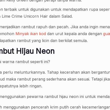
alam Kelly Green dengan perapi tanpa warna.
n terbaik untuk digunakan untuk mendapatkan rupa seperti
 Lime Crime Unicorn Hair dalam Salad.
menjadikan rambut rapuh dan pecah. Jika anda ingin men
 memohon
Minyak ikan kod
dan urut kepala anda dengan
gua
patkan rambut yang licin dan berkilat semula.
mbut Hijau Neon
 warna rambut seperti ini?
a perlu melunturkannya. Tahap kecerahan akan bergantun
d maka rambut perang sederhana akan sesuai. Tetapi jik
patutnya lebih ringan.
h menggunakan pewarna rambut hijau neon ini untuk mend
alah menggunakan pencerah krim putih cerah kecemerlang