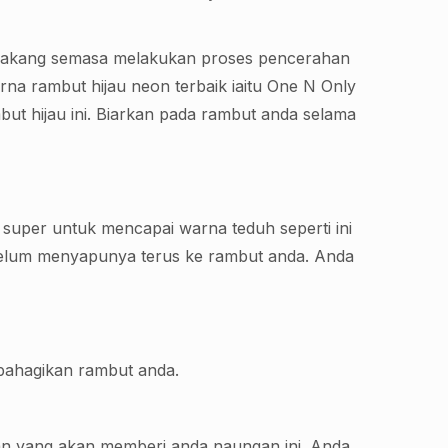
elakang semasa melakukan proses pencerahan
 rambut hijau neon terbaik iaitu One N Only
but hijau ini. Biarkan pada rambut anda selama
g super untuk mencapai warna teduh seperti ini
elum menyapunya terus ke rambut anda. Anda
bahagikan rambut anda.
an yang akan memberi anda naungan ini. Anda