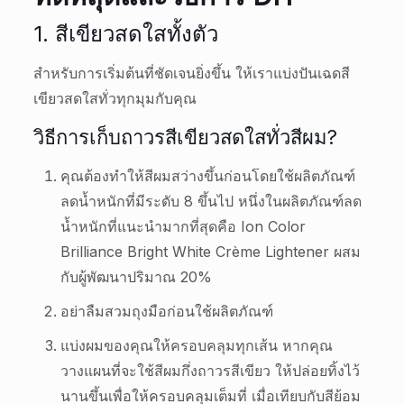
1. สีเขียวสดใสทั้งตัว
สำหรับการเริ่มต้นที่ชัดเจนยิ่งขึ้น ให้เราแบ่งปันเฉดสี
เขียวสดใสทั่วทุกมุมกับคุณ
วิธีการเก็บถาวรสีเขียวสดใสทั่วสีผม?
คุณต้องทำให้สีผมสว่างขึ้นก่อนโดยใช้ผลิตภัณฑ์
ลดน้ำหนักที่มีระดับ 8 ขึ้นไป หนึ่งในผลิตภัณฑ์ลด
น้ำหนักที่แนะนำมากที่สุดคือ Ion Color
Brilliance Bright White Crème Lightener ผสม
กับผู้พัฒนาปริมาณ 20%
อย่าลืมสวมถุงมือก่อนใช้ผลิตภัณฑ์
แบ่งผมของคุณให้ครอบคลุมทุกเส้น หากคุณ
วางแผนที่จะใช้สีผมกึ่งถาวรสีเขียว ให้ปล่อยทิ้งไว้
นานขึ้นเพื่อให้ครอบคลุมเต็มที่ เมื่อเทียบกับสีย้อม