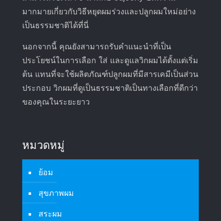
มากมายเกี่ยวกับวิธีหยุดผมร่วงและปลูกผมใหม่อย่าง
เป็นธรรมชาติได้ที่นี่
นอกจากนี้ คุณยังสามารถรับคำแนะนำที่เป็น
ประโยชน์ในการเลือก ใส่ และดูแลวิกผมได้ตั้งแต่เริ่ม
ต้น แทนที่จะใช้ผลิตภัณฑ์ปลูกผมที่มีสารเคมีเป็นส่วน
ประกอบ วิกผมที่ดูเป็นธรรมชาติเป็นทางเลือกที่ดีกว่า
ของคุณในระยะยาว
หมวดหมู่
ย้อม
สุขภาพผม
สระผม