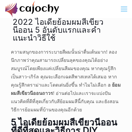
2022 ไอเดียย้อมผมสีเขียว
นีออน 5 อันดับแรกและคำ
แนะนำวิธีใช้
ความสนุกของการระบายสีผมนั้นน่าตื่นเต้นมาก! ลอง
นึกภาพว่าคุณสามารถเปลี่ยนลุคของคุณได้อย่าง
สมบูรณ์โดยเพียงแค่เปลี่ยนสีผมของคุณ หากคุณรู้สึก
เป็นสาว-เกิร์ล คุณจะเลือกเฉดสีพาสเทลได้เสมอ หาก
คุณรู้สึกดราม่าและโดดเด่นยิ่งขึ้น ทำไมไม่เลือก a
ย้อม
ผมสีเขียวนีออนถาวร
! อ่านต่อไปและเราจะแบ่งปัน
แนวคิดที่ดีที่สุดเกี่ยวกับสีย้อมผมสีนี้กับคุณ และยังสอน
วิธีการย้อมผมที่บ้านของคุณอีกด้วย
5 ไอเดียย้อมผมสีเขียวนีออน
ที่ดีที่สุดและวิธีการ DIY