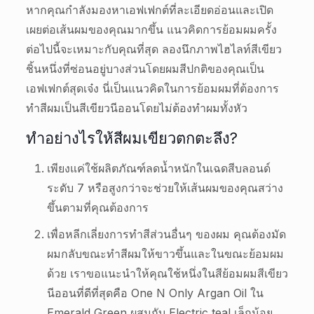
หากคุณกำลังมองหาเอฟเฟกต์ที่ละเอียดอ่อนและเปิด
เผยต่อเส้นผมของคุณมากขึ้น แนวคิดการย้อมผมครั้ง
ต่อไปนี้จะเหมาะกับคุณที่สุด ลองนึกภาพไฮไลท์สีเขียว
ชิ้นหนึ่งที่ซ่อนอยู่บางส่วนโดยผมสีปกติของคุณเป็น
เอฟเฟกต์สุดเจ๋ง นี่เป็นแนวคิดในการย้อมผมที่ต้องการ
ทำสีผมเป็นสีเขียวนีออนโดยไม่ต้องทำผมทั้งหัว
ทำอย่างไรให้สีผมเขียวตกตะลึง?
เพียงแค่ใช้ผลิตภัณฑ์ลดน้ำหนักในเฉดสีบลอนด์
ระดับ 7 หรือสูงกว่าจะช่วยให้เส้นผมของคุณสว่าง
ขึ้นตามที่คุณต้องการ
เพื่อหลีกเลี่ยงการทำสีส่วนอื่นๆ ของผม คุณต้องมัด
ผมกลับขณะทำสีผมให้ขาวขึ้นและในขณะย้อมผม
ด้วย เราขอแนะนำให้คุณใช้หนึ่งในสีย้อมผมสีเขียว
นีออนที่ดีที่สุดคือ One N Only Argan Oil ใน
Emerald Green ผสมกับ Electric teal เล็กน้อย