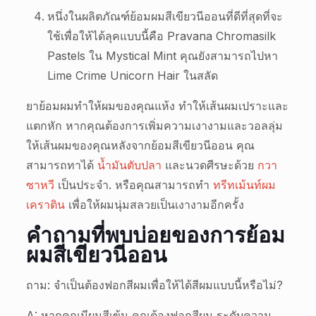
หนึ่งในผลิตภัณฑ์ย้อมผมสีเขียวนีออนที่ดีที่สุดที่จะ
ใช้เพื่อให้ได้ลุคแบบนี้คือ Pravana Chromasilk
Pastels ใน Mystical Mint คุณยังสามารถไปหา
Lime Crime Unicorn Hair ในสลัด
ยาย้อมผมทำให้ผมของคุณแห้ง ทำให้เส้นผมเปราะและ
แตกหัก หากคุณต้องการเพิ่มความเงางามและวอลลุ่ม
ให้เส้นผมของคุณหลังจากย้อมสีเขียวนีออน คุณ
สามารถทาได้
น้ำมันตับปลา
และนวดศีรษะด้วย
กวา
ซาหวี
เป็นประจำ. หรือคุณสามารถทำ
ทรีทเม้นท์ผม
เคราติน
เพื่อให้ผมนุ่มสลวยเป็นเงางามอีกครั้ง
คำถามที่พบบ่อยของการย้อม
ผมสีเขียวนีออน
ถาม: จำเป็นต้องฟอกสีผมเพื่อให้ได้สีผมแบบนี้หรือไม่?
A: หากคุณมีผมสีเข้ม คุณต้องฟอกสีผม ระดับความ