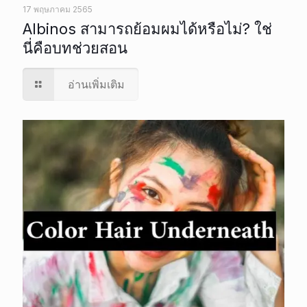
17 พฤษภาคม 2565
Albinos สามารถย้อมผมได้หรือไม่? ใช่
นี่คือบทช่วยสอน
อ่านเพิ่มเติม