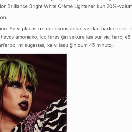
olor Brilliance Bright White Crème Lightener kun 20%-volu
ton.
enon. Se vi planas uzi duonkonstantan verdan harkoloron, la
havas amoniako, kio faras ĝin sekure lasi sur viaj haroj eĉ
farbo, mi sugestas, ke vi lasu ĝin dum 45 minutoj.