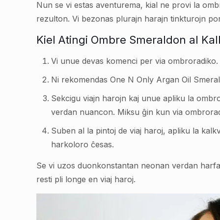
Nun se vi estas aventurema, kial ne provi la ombr
rezulton. Vi bezonas plurajn harajn tinkturojn por 
Kiel Atingi Ombre Smeraldon al Ka
Vi unue devas komenci per via ombroradiko.
Ni rekomendas One N Only Argan Oil Smerald 
Sekcigu viajn harojn kaj unue apliku la ombro
verdan nuancon. Miksu ĝin kun via ombroradik
Suben al la pintoj de viaj haroj, apliku la kal
harkoloro ĉesas.
Se vi uzos duonkonstantan neonan verdan harfarbon
resti pli longe en viaj haroj.