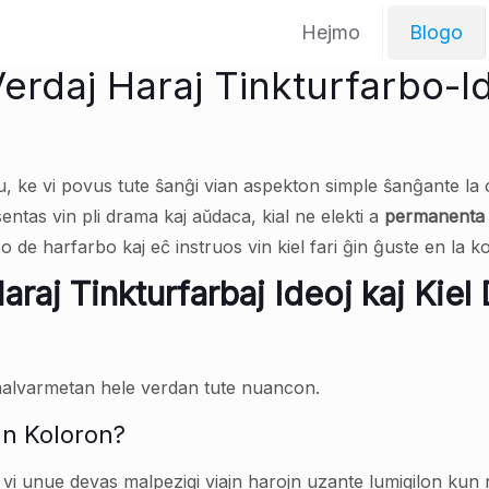
Hejmo
Blogo
rdaj Haraj Tinkturfarbo-Ide
u, ke vi povus tute ŝanĝi vian aspekton simple ŝanĝante la 
sentas vin pli drama kaj aŭdaca, kial ne elekti a
permanenta 
anco de harfarbo kaj eĉ instruos vin kiel fari ĝin ĝuste en la 
raj Tinkturfarbaj Ideoj kaj Kiel
 malvarmetan hele verdan tute nuancon.
an Koloron?
vi unue devas malpezigi viajn harojn uzante lumigilon kun ni