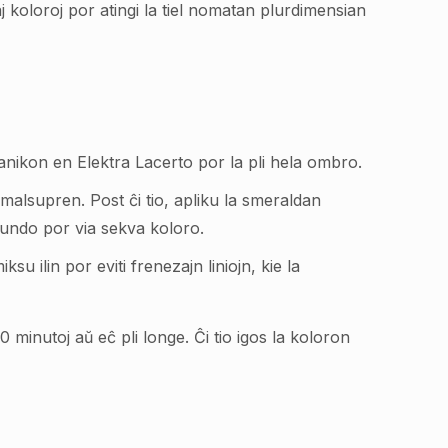
 koloroj por atingi la tiel nomatan plurdimensian
nikon en Elektra Lacerto por la pli hela ombro.
malsupren. Post ĉi tio, apliku la smeraldan
fundo por via sekva koloro.
u ilin por eviti frenezajn liniojn, kie la
minutoj aŭ eĉ pli longe. Ĉi tio igos la koloron