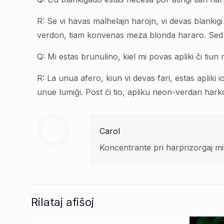
R: Se vi havas malhelajn harojn, vi devas blanki
verdon, tiam konvenas meza blonda hararo. Sed se v
Q: Mi estas brunulino, kiel mi povas apliki ĉi tiu
R: La unua afero, kiun vi devas fari, estas aplik
unue lumiĝi. Post ĉi tio, apliku neon-verdan hark
Carol
Koncentrante pri harprizorgaj mi
Rilataj afiŝoj