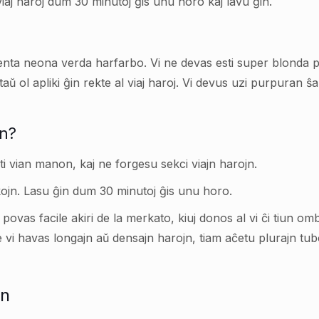
viaj haroj dum 30 minutoj ĝis unu horo kaj lavu ĝin.
enta neona verda harfarbo. Vi ne devas esti super blonda 
aŭ ol apliki ĝin rekte al viaj haroj. Vi devus uzi purpuran ŝ
on?
nti vian manon, kaj ne forgesu sekci viajn harojn.
ojn. Lasu ĝin dum 30 minutoj ĝis unu horo.
vi povas facile akiri de la merkato, kiuj donos al vi ĉi tiun
vi havas longajn aŭ densajn harojn, tiam aĉetu plurajn tub
en