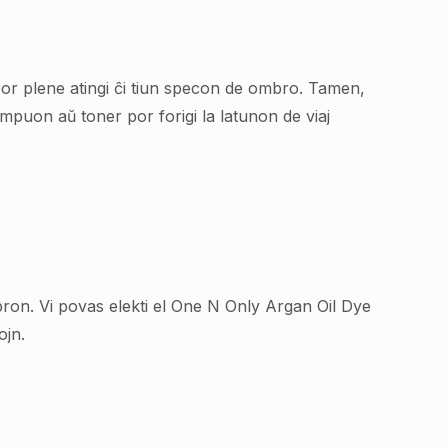
por plene atingi ĉi tiun specon de ombro. Tamen,
ampuon aŭ toner por forigi la latunon de viaj
 ombron. Vi povas elekti el One N Only Argan Oil Dye
ojn.