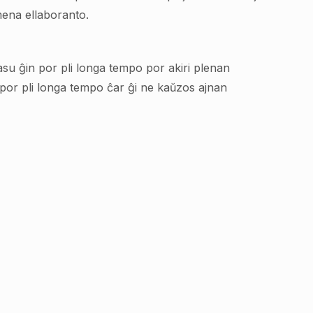
mena ellaboranto.
su ĝin por pli longa tempo por akiri plenan
 por pli longa tempo ĉar ĝi ne kaŭzos ajnan