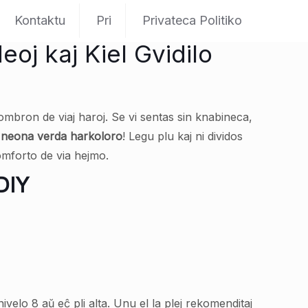
Kontaktu
Pri
Privateca Politiko
oj kaj Kiel Gvidilo
ombron de viaj haroj. Se vi sentas sin knabineca,
neona verda harkoloro
! Legu plu kaj ni dividos
komforto de via hejmo.
 DIY
velo 8 aŭ eĉ pli alta. Unu el la plej rekomenditaj