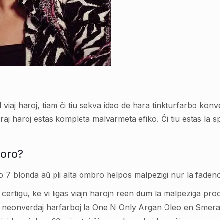
l viaj haroj, tiam ĉi tiu sekva ideo de hara tinkturfarbo ko
raj haroj estas kompleta malvarmeta efiko. Ĉi tiu estas la sp
loro?
7 blonda aŭ pli alta ombro helpos malpezigi nur la fadenon 
roj, certigu, ke vi ligas viajn harojn reen dum la malpeziga p
aj neonverdaj harfarboj la One N Only Argan Oleo en Smera