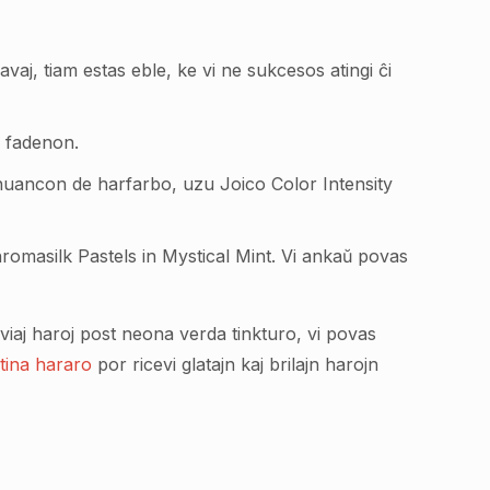
lavaj, tiam estas eble, ke vi ne sukcesos atingi ĉi
n fadenon.
n nuancon de harfarbo, uzu Joico Color Intensity
hromasilk Pastels in Mystical Mint. Vi ankaŭ povas
 viaj haroj post neona verda tinkturo, vi povas
tina hararo
por ricevi glatajn kaj brilajn harojn