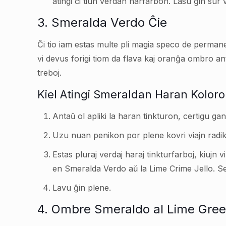
atingi ĉi tiun verdan harfarbon. Lasu ĝin sur 
3. Smeralda Verdo Ĉie
Ĉi tio iam estas multe pli magia speco de perman
vi devus forigi tiom da flava kaj oranĝa ombro ant
treboj.
Kiel Atingi Smeraldan Haran Kolor
Antaŭ ol apliki la haran tinkturon, certigu ga
Uzu nuan penikon por plene kovri viajn radik
Estas pluraj verdaj haraj tinkturfarboj, kiujn 
en Smeralda Verdo aŭ la Lime Crime Jello. Se 
Lavu ĝin plene.
4. Ombre Smeraldo al Lime Gre