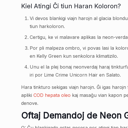
Kiel Atingi Ĉi tiun Haran Koloron?
Vi devos blankigi viajn harojn al glacia blondul
tiun harkoloron.
Certigu, ke vi malavare aplikas la neon-verda
Por pli malpeza ombro, vi povas lasi la kolor
en Kelly Green kun senkolora klimatizilo.
Unu el la plej bonaj neonverdaj haraj tinktur
iri por Lime Crime Unicorn Hair en Salato.
Hara tinkturo sekigas viajn harojn. Ĝi igas harojn
apliki
COD hepata oleo
kaj masaĝu vian kapon p
denove.
Oftaj Demandoj de Neon 
Q: Ĉu blankigado estas necesa por atingi tian ha