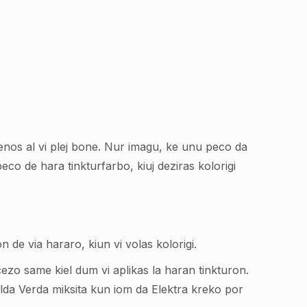
nvenos al vi plej bone. Nur imagu, ke unu peco da
eco de hara tinkturfarbo, kiuj deziras kolorigi
de via hararo, kiun vi volas kolorigi.
rocezo same kiel dum vi aplikas la haran tinkturon.
lda Verda miksita kun iom da Elektra kreko por