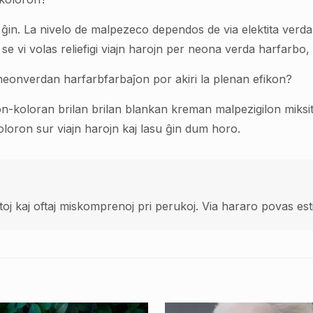
gi ĝin. La nivelo de malpezeco dependos de via elektita ver
i volas reliefigi viajn harojn per neona verda harfarbo, tia
n neonverdan harfarbfarbaĵon por akiri la plenan efikon?
i ion-koloran brilan brilan blankan kreman malpezigilon mik
oloron sur viajn harojn kaj lasu ĝin dum horo.
toj kaj oftaj miskomprenoj pri perukoj. Via hararo povas es