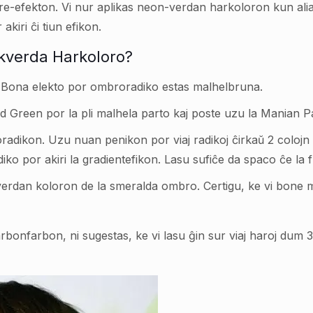
e-efekton. Vi nur aplikas neon-verdan harkoloron kun aliaj
akiri ĉi tiun efikon.
lkverda Harkoloro?
 Bona elekto por ombroradiko estas malhelbruna.
Green por la pli malhela parto kaj poste uzu la Manian Pa
radikon. Uzu nuan penikon por viaj radikoj ĉirkaŭ 2 colojn 
o por akiri la gradientefikon. Lasu sufiĉe da spaco ĉe la 
kverdan koloron de la smeralda ombro. Certigu, ke vi bone miks
farbon, ni sugestas, ke vi lasu ĝin sur viaj haroj dum 30 