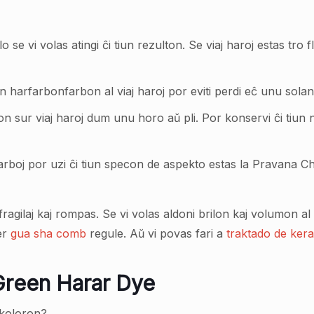
o se vi volas atingi ĉi tiun rezulton. Se viaj haroj estas tro f
n harfarbonfarbon al viaj haroj por eviti perdi eĉ unu sola
on sur viaj haroj dum unu horo aŭ pli. Por konservi ĉi tiu
farboj por uzi ĉi tiun specon de aspekto estas la Pravana C
 fragilaj kaj rompas. Se vi volas aldoni brilon kaj volumon al
er
gua sha comb
regule. Aŭ vi povas fari a
traktado de kera
Green Harar Dye
rkoloron?