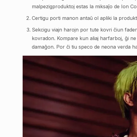
malpezigproduktoj estas la miksaĵo de Ion C
Certigu porti manon antaŭ ol apliki la produk
Sekcigu viajn harojn por tute kovri ĉiun fad
kovradon. Kompare kun aliaj harfarboj, ĝi ne 
damaĝon. Por ĉi tiu speco de neona verda har