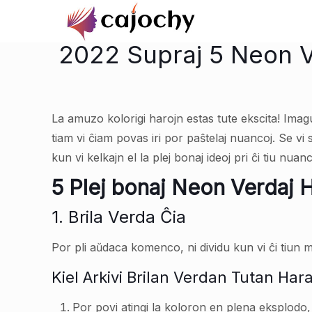
2022 Supraj 5 Neon Ve
La amuzo kolorigi harojn estas tute ekscita! Imag
tiam vi ĉiam povas iri por paŝtelaj nuancoj. Se vi 
kun vi kelkajn el la plej bonaj ideoj pri ĉi tiu nu
5 Plej bonaj Neon Verdaj Ha
1. Brila Verda Ĉia
Por pli aŭdaca komenco, ni dividu kun vi ĉi tiun
Kiel Arkivi Brilan Verdan Tutan Har
Por povi atingi la koloron en plena eksplodo, 