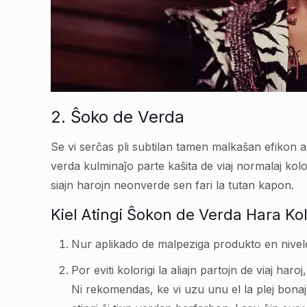
2. Ŝoko de Verda
Se vi serĉas pli subtilan tamen malkaŝan efikon a
verda kulminaĵo parte kaŝita de viaj normalaj kolo
siajn harojn neonverde sen fari la tutan kapon.
Kiel Atingi Ŝokon de Verda Hara Ko
Nur aplikado de malpeziga produkto en nivelo 
Por eviti kolorigi la aliajn partojn de viaj ha
Ni rekomendas, ke vi uzu unu el la plej bon