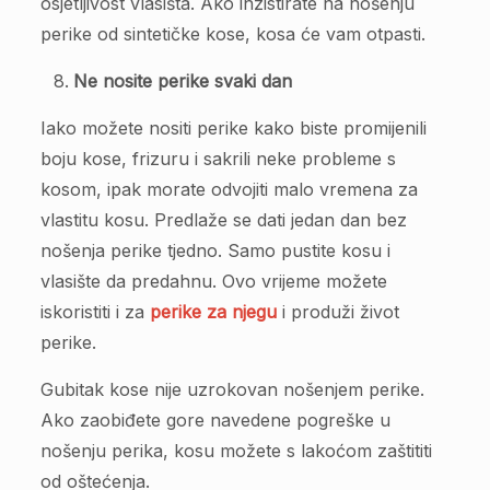
osjetljivost vlasišta. Ako inzistirate na nošenju
perike od sintetičke kose, kosa će vam otpasti.
Ne nosite perike svaki dan
Iako možete nositi perike kako biste promijenili
boju kose, frizuru i sakrili neke probleme s
kosom, ipak morate odvojiti malo vremena za
vlastitu kosu. Predlaže se dati jedan dan bez
nošenja perike tjedno. Samo pustite kosu i
vlasište da predahnu. Ovo vrijeme možete
iskoristiti i za
perike za njegu
i produži život
perike.
Gubitak kose nije uzrokovan nošenjem perike.
Ako zaobiđete gore navedene pogreške u
nošenju perika, kosu možete s lakoćom zaštititi
od oštećenja.