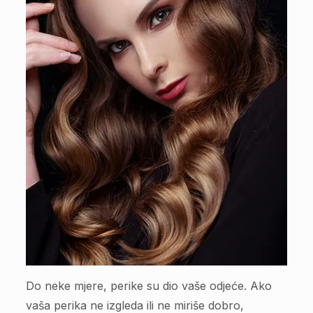
Do neke mjere, perike su dio vaše odjeće. Ako
vaša perika ne izgleda ili ne miriše dobro,