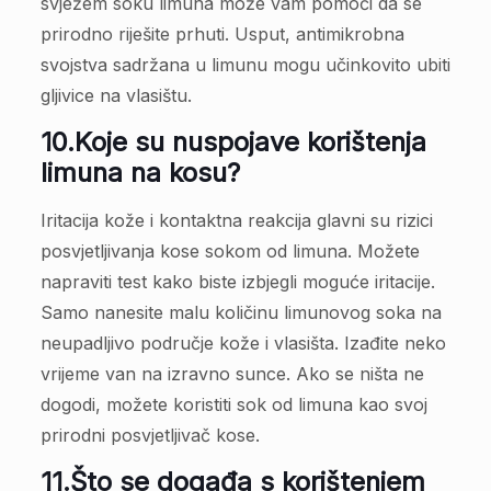
svježem soku limuna može vam pomoći da se
prirodno riješite prhuti. Usput, antimikrobna
svojstva sadržana u limunu mogu učinkovito ubiti
gljivice na vlasištu.
10.
Koje su nuspojave korištenja
limuna na kosu?
Iritacija kože i kontaktna reakcija glavni su rizici
posvjetljivanja kose sokom od limuna. Možete
napraviti test kako biste izbjegli moguće iritacije.
Samo nanesite malu količinu limunovog soka na
neupadljivo područje kože i vlasišta. Izađite neko
vrijeme van na izravno sunce. Ako se ništa ne
dogodi, možete koristiti sok od limuna kao svoj
prirodni posvjetljivač kose.
11.
Što se događa s korištenjem