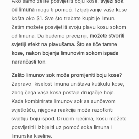
Ako samo želite posvijetliti boju kose,
svježi sok
od limuna
mogu ti pomoći. Izbjeljivanje vaše kose
košta oko $1. Sve što trebate kupiti je limun.
Zatim možete posvijetliti svoju plavu kosu sokom
od limuna. Da budemo precizniji,
možete stvoriti
svjetliji efekt na plavušama. Što se tiče tamne
kose, nakon bojenja limunovim sokom ispada
narančasti ton
.
Zašto limunov sok može promijeniti boju kose
?
Zapravo, kiselost limuna uništava kutikulu kose,
zbog čega vaša kosa postaje drugačije boje.
Kada kombinirate limunov sok sa sunčevom
svjetlošću, njegova reakcija može razotkriti
svjetliju boju ispod. Drugim riječima, kosu možete
posvijetliti i izbijeliti uz pomoć soka limuna i
limunske kiseline.