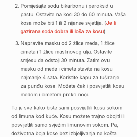
Pomiješajte sodu bikarbonu i peroksid u
pastu. Ostavite na kosi 30 do 60 minuta. Vaša
kosa može biti 1 ili 2 nijanse svjetlija. (
Je li
gazirana soda dobra ili loša za kosu
)
Napravite masku od 2 žlice meda, 1 žlice
cimeta i 1 žlice maslinovog ulja. Ostavite
smjesu da odstoji 30 minuta. Zatim ovu
masku od meda i cimeta stavite na kosu
najmanje 4 sata. Koristite kapu za tuširanje
za punđu kose. Možete čak i posvijetliti kosu
medom i cimetom preko noći.
To je sve kako biste sami posvijetlili kosu sokom
od limuna kod kuće. Kosu možete trajno obojiti ili
posvijetliti samo svježim limunovim sokom. Pa,
doživotna boja kose bez izbjeljivanja ne košta