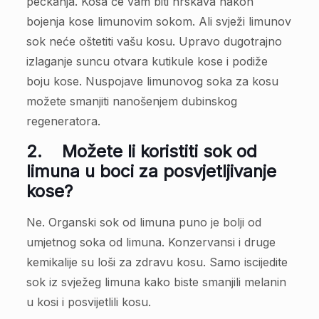
peckanja. Kosa će vam biti hrskava nakon
bojenja kose limunovim sokom. Ali svježi limunov
sok neće oštetiti vašu kosu. Upravo dugotrajno
izlaganje suncu otvara kutikule kose i podiže
boju kose. Nuspojave limunovog soka za kosu
možete smanjiti nanošenjem dubinskog
regeneratora.
2.
Možete li koristiti sok od
limuna u boci za posvjetljivanje
kose?
Ne. Organski sok od limuna puno je bolji od
umjetnog soka od limuna. Konzervansi i druge
kemikalije su loši za zdravu kosu. Samo iscijedite
sok iz svježeg limuna kako biste smanjili melanin
u kosi i posvijetlili kosu.