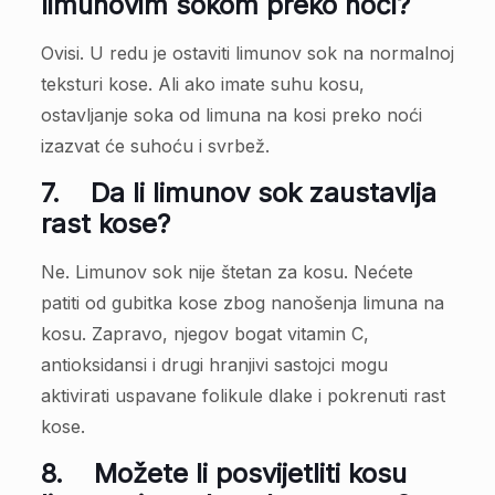
limunovim sokom preko noći?
Ovisi. U redu je ostaviti limunov sok na normalnoj
teksturi kose. Ali ako imate suhu kosu,
ostavljanje soka od limuna na kosi preko noći
izazvat će suhoću i svrbež.
7.
Da li limunov sok zaustavlja
rast kose?
Ne. Limunov sok nije štetan za kosu. Nećete
patiti od gubitka kose zbog nanošenja limuna na
kosu. Zapravo, njegov bogat vitamin C,
antioksidansi i drugi hranjivi sastojci mogu
aktivirati uspavane folikule dlake i pokrenuti rast
kose.
8.
Možete li posvijetliti kosu