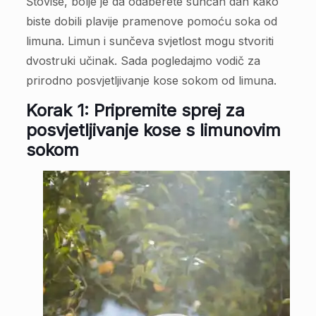
Štoviše, bolje je da odaberete sunčan dan kako
biste dobili plavije pramenove pomoću soka od
limuna. Limun i sunčeva svjetlost mogu stvoriti
dvostruki učinak. Sada pogledajmo vodič za
prirodno posvjetljivanje kose sokom od limuna.
Korak 1: Pripremite sprej za
posvjetljivanje kose s limunovim
sokom