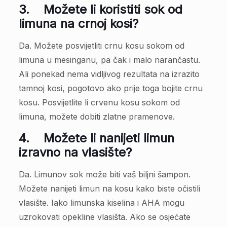
3.
Možete li koristiti sok od
limuna na crnoj kosi?
Da. Možete posvijetliti crnu kosu sokom od
limuna u mesinganu, pa čak i malo narančastu.
Ali ponekad nema vidljivog rezultata na izrazito
tamnoj kosi, pogotovo ako prije toga bojite crnu
kosu. Posvijetlite li crvenu kosu sokom od
limuna, možete dobiti zlatne pramenove.
4.
Možete li nanijeti limun
izravno na vlasište?
Da. Limunov sok može biti vaš biljni šampon.
Možete nanijeti limun na kosu kako biste očistili
vlasište. Iako limunska kiselina i AHA mogu
uzrokovati opekline vlasišta. Ako se osjećate