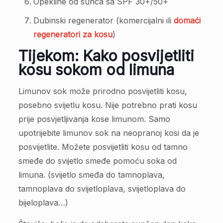
Opekline od sunca sa SPF 30+/50+
Dubinski regenerator (komercijalni ili
domaći
regeneratori za kosu
)
Tijekom: Kako posvijetliti
kosu sokom od limuna
Limunov sok može prirodno posvijetliti kosu,
posebno svijetlu kosu. Nije potrebno prati kosu
prije posvjetljivanja kose limunom. Samo
upotrijebite limunov sok na neopranoj kosi da je
posvijetlite. Možete posvijetliti kosu od tamno
smeđe do svijetlo smeđe pomoću soka od
limuna. (svijetlo smeđa do tamnoplava,
tamnoplava do svijetloplava, svijetloplava do
bijeloplava…)