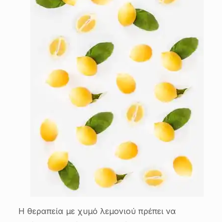
Η θεραπεία με χυμό λεμονιού πρέπει να