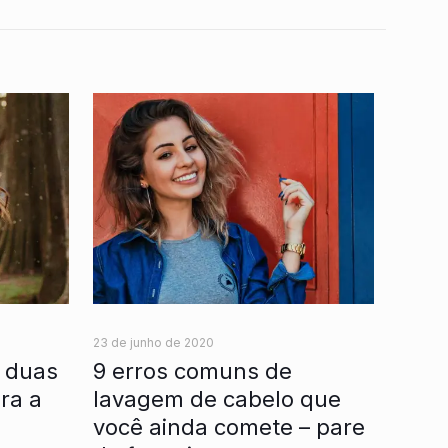
23 de junho de 2020
 duas
9 erros comuns de
ra a
lavagem de cabelo que
você ainda comete – pare