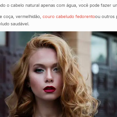
ndo o cabelo natural apenas com água, você pode fazer um
e coça, vermelhidão,
couro cabeludo fedorento
ou outros
eludo saudável.