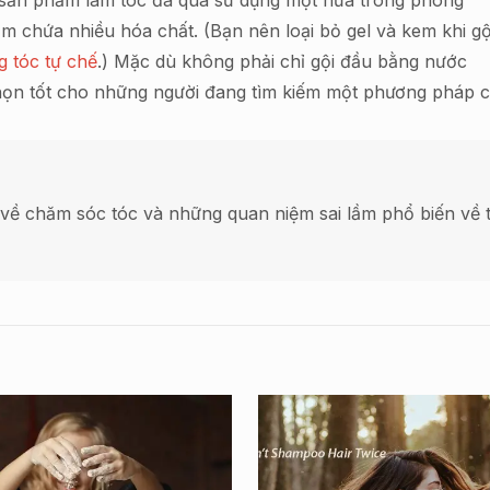
à sản phẩm làm tóc đã qua sử dụng một nửa trong phòng
 chứa nhiều hóa chất. (Bạn nên loại bỏ gel và kem khi gộ
 tóc tự chế
.) Mặc dù không phải chỉ gội đầu bằng nước
họn tốt cho những người đang tìm kiếm một phương pháp ch
về chăm sóc tóc và những quan niệm sai lầm phổ biến về t