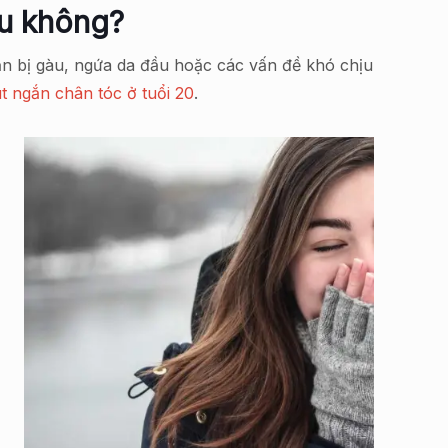
àu không?
n bị gàu, ngứa da đầu hoặc các vấn đề khó chịu
út ngắn chân tóc ở tuổi 20
.
ử