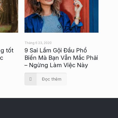
Tháng 6 23, 2020
g tốt
9 Sai Lầm Gội Đầu Phổ
óc
Biến Mà Bạn Vẫn Mắc Phải
– Ngừng Làm Việc Này
Đọc thêm