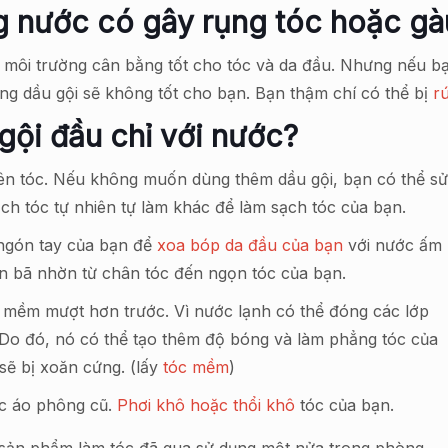
ng nước có gây rụng tóc hoặc g
ôi trường cân bằng tốt cho tóc và da đầu. Nhưng nếu bạ
ùng dầu gội sẽ không tốt cho bạn. Bạn thậm chí có thể bị
r
gội đầu chỉ với nước?
rên tóc. Nếu không muốn dùng thêm dầu gội, bạn có thể s
ch tóc tự nhiên tự làm khác để làm sạch tóc của bạn.
ngón tay của bạn để
xoa bóp da đầu của bạn
với nước ấm
ển bã nhờn từ chân tóc đến ngọn tóc của bạn.
 mềm mượt hơn trước. Vì nước lạnh có thể đóng các lớp
. Do đó, nó có thể tạo thêm độ bóng và làm phẳng tóc của
sẽ bị xoăn cứng. (lấy
tóc mềm
)
c áo phông cũ.
Phơi khô hoặc thổi khô
tóc của bạn.