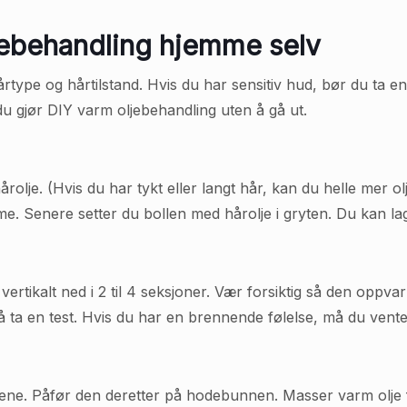
jebehandling hjemme selv
hårtype og hårtilstand. Hvis du har sensitiv hud, bør du ta e
du gjør DIY varm oljebehandling uten å gå ut.
årolje. (Hvis du har tykt eller langt hår, kan du helle mer o
me. Senere setter du bollen med hårolje i gryten. Du kan la
t vertikalt ned i 2 til 4 seksjoner. Vær forsiktig så den o
 å ta en test. Hvis du har en brennende følelse, må du vente
ene. Påfør den deretter på hodebunnen. Masser varm olje for