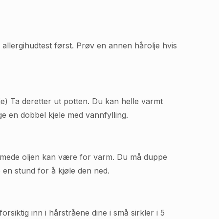
n allergihudtest først. Prøv en annen hårolje hvis
lje) Ta deretter ut potten. Du kan helle varmt
ge en dobbel kjele med vannfylling.
ppvarmede oljen kan være for varm. Du må duppe
 en stund for å kjøle den ned.
siktig inn i hårstråene dine i små sirkler i 5