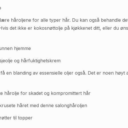
p
ære håroljene for alle typer hår. Du kan også behandle d
is det ikke er kokosnøttolje på kjøkkenet ditt, eller du øns
ebunnen hjemme
eolje og hårfuktighetskrem
få en blanding av essensielle oljer også. Det er noen høy
e hårolje for skadet og kompromittert hår
t krusete håret med denne salonghåroljen
øtter til topper