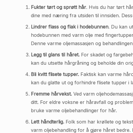
Fukter tørt og sprøtt hår
. Hvis du har tørt hå
dine med næring fra utsiden til innsiden. De
Lindrer flass og flak i hodebunnen
. Du kan u
hodebunnen med varm olje med fingertuppene. 
Denne varme oljemassasjen og behandlinge
Legg til glans til håret.
For skadet og fargebeh
kan du utsette hårgråning og beholde din orig
Bli kvitt flisete tupper.
Faktisk kan varme hårol
kan du glatte ut og forhindre flisete tupper i l
Fremme hårvekst.
Ved varm oljehodemassasje
ditt. For eldre voksne er håravfall og proble
bruke varme oljebehandlinger for hår.
Lett håndterlig.
Folk som har krøllete og tekst
varm oljebehandling for å gjøre håret bedre. 