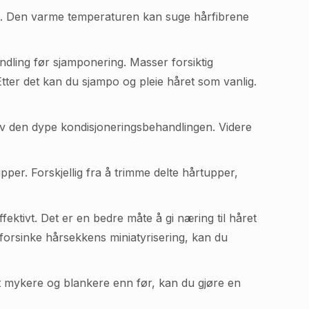
n din. Den varme temperaturen kan suge hårfibrene
dling før sjamponering. Masser forsiktig
ter det kan du sjampo og pleie håret som vanlig.
v den dype kondisjoneringsbehandlingen. Videre
er. Forskjellig fra å trimme delte hårtupper,
ktivt. Det er en bedre måte å gi næring til håret
 forsinke hårsekkens miniatyrisering, kan du
ret mykere og blankere enn før, kan du gjøre en