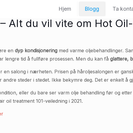
Hjem
Blogg
Ta kont
– Alt du vil vite om Hot Oi
jøre en
dyp kondisjonering
med varme oljebehandlinger. Sa
 tar lengre tid å fullføre prosessen. Men du kan få
glattere,
er en salong i nærheten. Prisen på håroljesalongen er gans
andre steder i stedet. Ikke bekymre deg. Det er enkelt å gj
dition, eller du bare ser varm olje behandling før og etter 
ir oil treatment 101-veiledning i 2021.
er