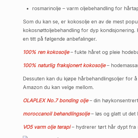
rosmarinolje – varm oljebehandling for hårta
Som du kan se, er kokosolje en av de mest popul
kokosnøttoljebehandling for dyp kondisjonering. Hv
en titt på følgende anbefalinger.
100% ren kokosolje
– fukte håret og pleie hod
100% naturlig fraksjonert kokosolje
– hodemassasj
Dessuten kan du kjøpe hårbehandlingsoljer for å 
Amazon du kan velge mellom.
OLAPLEX No.7 bonding olje
– din høykonsentrert
moroccanoil behandlingsolje
– løs og glatt ut de
VO5 varm olje terapi
– hydrerer tørt hår dypt fra r