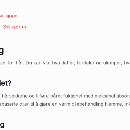
ør kjøpe
 Slik gjør du
g
r for hår. Du kan vite hva det er, fordeler og ulemper, hv
det?
hårsekkene og tilføre håret fuktighet med maksimal absorp
serte oljer til å gjøre en varm oljebehandling hjemme, inkl
ng