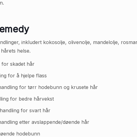
n.
Remedy
ndlinger, inkludert kokosolje, olivenolje, mandelolje, rosma
r hårets helse.
 for skadet hår
ng for å hjelpe flass
handling for tørr hodebunn og krusete hår
dling for bedre hårvekst
handling for svart hår
behandling etter avslappende/døende hår
kløende hodebunn