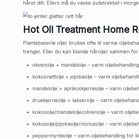
håret ditt. Ellers må du vaske putetrekket i morge
Hot Oil Treatment Home 
Plantebaserte oljer brukes ofte til varme oljebeha
trenger. Eller du kan blande håroljer sammen fo
olivenolje + mandelolje – varm oljebehandling
kokosnøttolje + jojobaolje – varm oljebehandli
mandelolje + aprikoskjerneolje – varm oljebe
druekjerneolje + lakserolje – varm oljebehan
kokosolje/mandelolje/olivenolje – varm oljebe
kokosolje/jojobaolje/ricinusolje – varm olje
peppermynteolje – varm oljebehandling for 