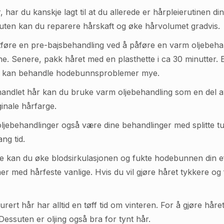
r, har du kanskje lagt til at du allerede er hårpleierutine
ssuten kan du reparere hårskaft og øke hårvolumet gradvis.
tføre en pre-bajsbehandling ved å påføre en varm oljebehan
Senere, pakk håret med en plasthette i ca 30 minutter. Et
n kan behandle hodebunnsproblemer mye.
andlet hår kan du bruke varm oljebehandling som en del a
inale hårfarge.
jebehandlinger også være dine behandlinger med splitte tupp
ang tid.
 kan du øke blodsirkulasjonen og fukte hodebunnen din effe
mer med hårfeste vanlige. Hvis du vil gjøre håret tykkere og
urert hår har alltid en tøff tid om vinteren. For å gjøre hå
Dessuten er oljing også bra for tynt hår.