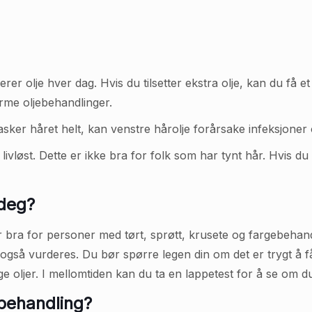
r olje hver dag. Hvis du tilsetter ekstra olje, kan du få et
rme oljebehandlinger.
vasker håret helt, kan venstre hårolje forårsake infeksjoner
og livløst. Dette er ikke bra for folk som har tynt hår. Hvis du
 deg?
ra for personer med tørt, sprøtt, krusete og fargebehandle
gså vurderes. Du bør spørre legen din om det er trygt å 
e oljer. I mellomtiden kan du ta en lappetest for å se om du 
behandling?