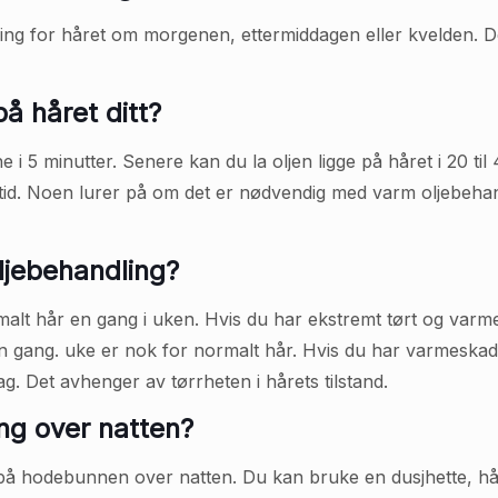
ng for håret om morgenen, ettermiddagen eller kvelden. Det
å håret ditt?
 i 5 minutter. Senere kan du la oljen ligge på håret i 20 t
k tid. Noen lurer på om det er nødvendig med varm oljebehan
ljebehandling?
t hår en gang i uken. Hvis du har ekstremt tørt og varme/
n gang. uke er nok for normalt hår. Hvis du har varmeskade
ag. Det avhenger av tørrheten i hårets tilstand.
ng over natten?
på hodebunnen over natten. Du kan bruke en dusjhette, hånd