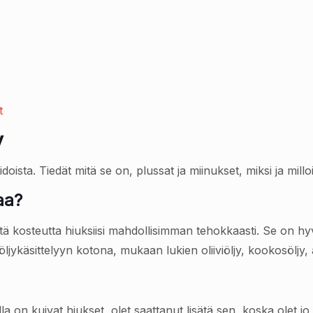
t
y
ista. Tiedät mitä se on, plussat ja miinukset, miksi ja mill
aa?
ätä kosteutta hiuksiisi mahdollisimman tehokkaasti. Se on hyv
öljykäsittelyyn kotona, mukaan lukien oliiviöljy, kookosöljy,
lla on kuivat hiukset, olet saattanut lisätä sen, koska olet jo