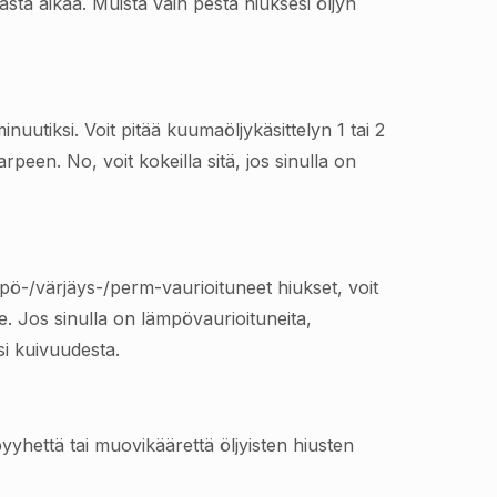
rasta aikaa. Muista vain pestä hiuksesi öljyn
uutiksi. Voit pitää kuumaöljykäsittelyn 1 tai 2
rpeen. No, voit kokeilla sitä, jos sinulla on
ämpö-/värjäys-/perm-vaurioituneet hiukset, voit
le. Jos sinulla on lämpövaurioituneita,
esi kuivuudesta.
yyhettä tai muovikäärettä öljyisten hiusten