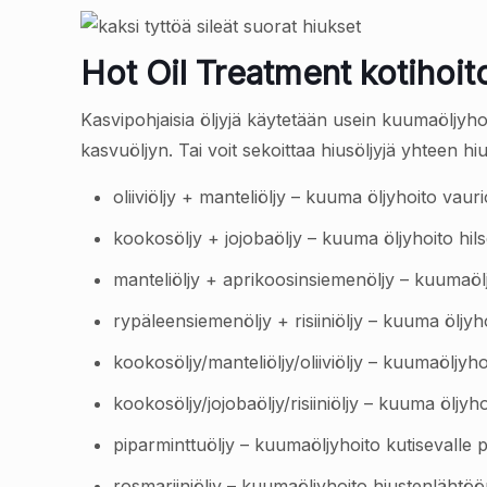
Hot Oil Treatment kotihoit
Kasvipohjaisia öljyjä käytetään usein kuumaöljyhoito
kasvuöljyn. Tai voit sekoittaa hiusöljyjä yhteen 
oliiviöljy + manteliöljy – kuuma öljyhoito vaurio
kookosöljy + jojobaöljy – kuuma öljyhoito hil
manteliöljy + aprikoosinsiemenöljy – kuumaöljy
rypäleensiemenöljy + risiiniöljy – kuuma öljy
kookosöljy/manteliöljy/oliiviöljy – kuumaöljyhoi
kookosöljy/jojobaöljy/risiiniöljy – kuuma öljy
piparminttuöljy – kuumaöljyhoito kutisevalle 
rosmariiniöljy – kuumaöljyhoito hiustenlähtö