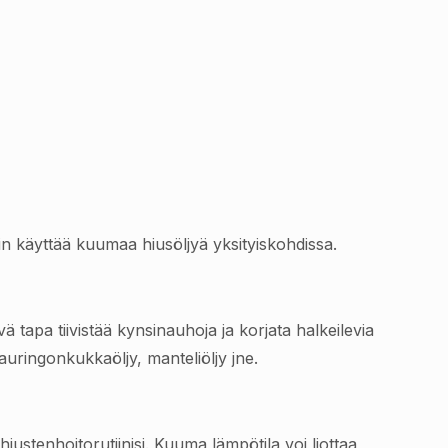
oin käyttää kuumaa hiusöljyä yksityiskohdissa.
ä tapa tiivistää kynsinauhoja ja korjata halkeilevia
 auringonkukkaöljy, manteliöljy jne.
 hiustenhoitorutiinisi. Kuuma lämpötila voi liottaa