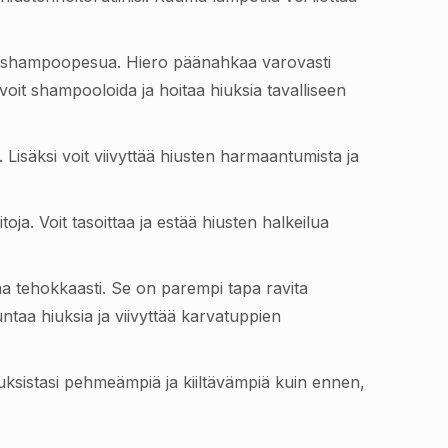
en shampoopesua. Hiero päänahkaa varovasti
oit shampooloida ja hoitaa hiuksia tavalliseen
. Lisäksi voit viivyttää hiusten harmaantumista ja
ja. Voit tasoittaa ja estää hiusten halkeilua
aa tehokkaasti. Se on parempi tapa ravita
untaa hiuksia ja viivyttää karvatuppien
 hiuksistasi pehmeämpiä ja kiiltävämpiä kuin ennen,