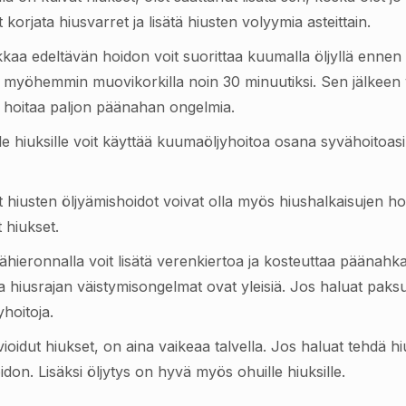
t korjata hiusvarret ja lisätä hiusten volyymia asteittain.
kkaa edeltävän hoidon voit suorittaa kuumalla öljyllä enn
si myöhemmin muovikorkilla noin 30 minuutiksi. Sen jälkeen v
i hoitaa paljon päänahan ongelmia.
ille hiuksille voit käyttää kuumaöljyhoitoa osana syvähoitoasi
hiusten öljyämishoidot voivat olla myös hiushalkaisujen hoito
t hiukset.
äähieronnalla voit lisätä verenkiertoa ja kosteuttaa päänahk
 ja hiusrajan väistymisongelmat ovat yleisiä. Jos haluat paks
yhoitoja.
kuvioidut hiukset, on aina vaikeaa talvella. Jos haluat tehdä
on. Lisäksi öljytys on hyvä myös ohuille hiuksille.