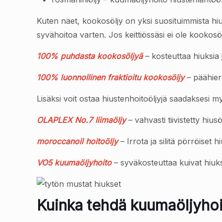
Kuten näet, kookosöljy on yksi suosituimmista hius
syvähoitoa varten. Jos keittiössäsi ei ole kookosö
100% puhdasta kookosöljyä
– kosteuttaa hiuksia
100% luonnollinen fraktioitu kookosöljy
– päähier
Lisäksi voit ostaa hiustenhoitoöljyjä saadaksesi myö
OLAPLEX No.7 liimaöljy
– vahvasti tiivistetty hiusö
moroccanoil hoitoöljy
– Irrota ja silitä pörröiset h
VO5 kuumaöljyhoito
– syväkosteuttaa kuivat hiuks
Kuinka tehdä kuumaöljyhoi