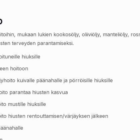
o
ihin, mukaan lukien kookosöljy, oliiviöljy, manteliöljy, rosma
hiusten terveyden parantamiseksi.
ituneille hiuksille
seen hoitoon
hoito kuivalle päänahalle ja pörröisille hiuksille
hoito parantaa hiusten kasvua
to mustille hiuksille
hoito hiusten rentouttamisen/värjäyksen jälkeen
päänahalle
ön