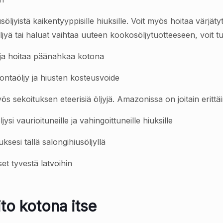
öljyistä kaikentyyppisille hiuksille. Voit myös hoitaa värjä
ljyä tai haluat vaihtaa uuteen kookosöljytuotteeseen, voit tu
 ja hoitaa päänahkaa kotona
ontaöljy ja hiusten kosteusvoide
s sekoituksen eteerisiä öljyjä. Amazonissa on joitain erittäin
ljysi vaurioituneille ja vahingoittuneille hiuksille
iuksesi tällä salongihiusöljyllä
et tyvestä latvoihin
to kotona itse