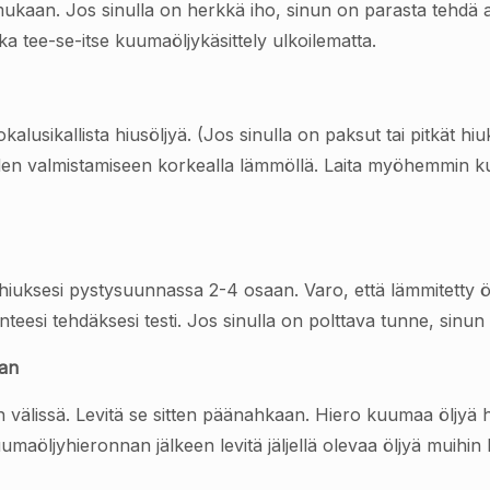
 mukaan. Jos sinulla on herkkä iho, sinun on parasta tehdä all
ka tee-se-itse kuumaöljykäsittely ulkoilematta.
alusikallista hiusöljyä. (Jos sinulla on paksut tai pitkät hiu
eden valmistamiseen korkealla lämmöllä. Laita myöhemmin kulh
 hiuksesi pystysuunnassa 2-4 osaan. Varo, että lämmitetty öl
eesi tehdäksesi testi. Jos sinulla on polttava tunne, sinun o
aan
välissä. Levitä se sitten päänahkaan. Hiero kuumaa öljyä he
uumaöljyhieronnan jälkeen levitä jäljellä olevaa öljyä muihin 