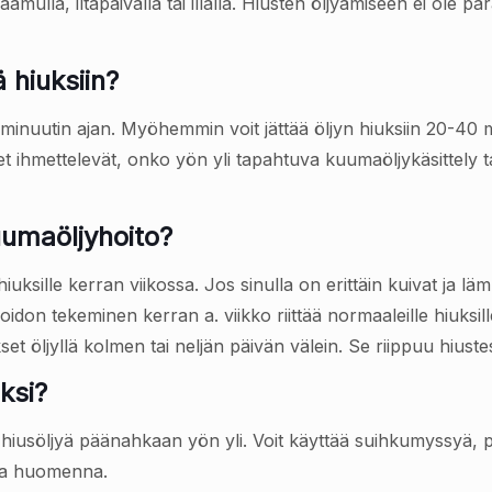
amulla, iltapäivällä tai illalla. Hiusten öljyämiseen ei ole pa
 hiuksiin?
minuutin ajan. Myöhemmin voit jättää öljyn hiuksiin 20-40 min
set ihmettelevät, onko yön yli tapahtuva kuumaöljykäsittely ta
uumaöljyhoito?
uksille kerran viikossa. Jos sinulla on erittäin kuivat ja l
oidon tekeminen kerran a. viikko riittää normaaleille hiuksil
ukset öljyllä kolmen tai neljän päivän välein. Se riippuu hiust
ksi?
ä hiusöljyä päänahkaan yön yli. Voit käyttää suihkumyssyä, p
ina huomenna.