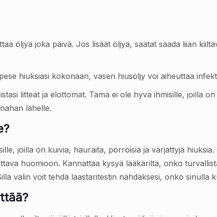
taa öljyä joka päivä. Jos lisäät öljyä, saatat saada liian kiil
 pese hiuksiasi kokonaan, vasen hiusöljy voi aiheuttaa infekt
stasi litteät ja elottomat. Tämä ei ole hyvä ihmisille, joilla 
äänahan lähelle.
e?
lle, joilla on kuivia, hauraita, pörröisiä ja värjättyjä hiuksi
tava huomioon. Kannattaa kysyä lääkäriltä, onko turvallist
llä välin voit tehdä laastaritestin nähdäksesi, onko sinulla k
yttää?