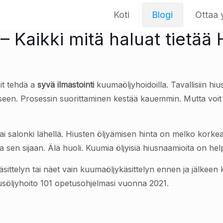
Koti
Blogi
Ottaa 
– Kaikki mitä haluat tietää 
oit tehdä a
syvä ilmastointi
kuumaöljyhoidoilla. Tavallisiin hi
iseen. Prosessin suorittaminen kestää kauemmin. Mutta voi
ai salonki lähellä. Hiusten öljyämisen hinta on melko korkea
 sen sijaan. Älä huoli. Kuumia öljyisiä hiusnaamioita on hel
ittelyn tai näet vain kuumaöljykäsittelyn ennen ja jälkeen 
söljyhoito 101 opetusohjelmasi vuonna 2021.