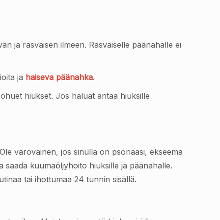
tävän ja rasvaisen ilmeen. Rasvaiselle päänahalle ei
ioita ja
haiseva päänahka
.
on ohuet hiukset. Jos haluat antaa hiuksille
a. Ole varovainen, jos sinulla on psoriaasi, ekseema
a saada kuumaöljyhoito hiuksille ja päänahalle.
utinaa tai ihottumaa 24 tunnin sisällä.