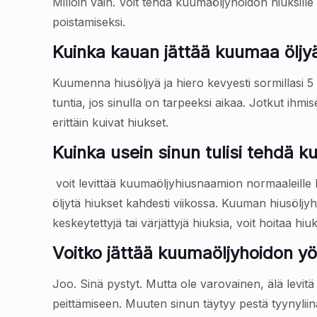
Milloin vain. Voit tehdä kuumaöljyhoidon hiuksille a
poistamiseksi.
Kuinka kauan jättää kuumaa öljyä
Kuumenna hiusöljyä ja hiero kevyesti sormillasi 5 
tuntia, jos sinulla on tarpeeksi aikaa. Jotkut ihmi
erittäin kuivat hiukset.
Kuinka usein sinun tulisi tehdä k
voit levittää kuumaöljyhiusnaamion normaaleille hi
öljytä hiukset kahdesti viikossa. Kuuman hiusöljyh
keskeytettyjä tai värjättyjä hiuksia, voit hoitaa hi
Voitko jättää kuumaöljyhoidon yö
Joo. Sinä pystyt. Mutta ole varovainen, älä levit
peittämiseen. Muuten sinun täytyy pestä tyynyli