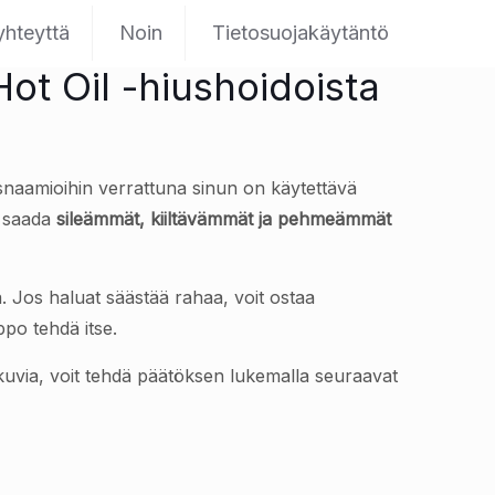
yhteyttä
Noin
Tietosuojakäytäntö
Hot Oil -hiushoidoista
usnaamioihin verrattuna sinun on käytettävä
t saada
sileämmät, kiiltävämmät ja pehmeämmät
. Jos haluat säästää rahaa, voit ostaa
ppo tehdä itse.
kuvia, voit tehdä päätöksen lukemalla seuraavat