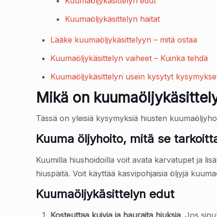
Kuumaöljykäsittelyn edut
Kuumaöljykäsittelyn haitat
Lääke kuumaöljykäsittelyyn – mitä ostaa
Kuumaöljykäsittelyn vaiheet – Kuinka tehdä
Kuumaöljykäsittelyn usein kysytyt kysymykse
Mikä on kuumaöljykäsittel
Tässä on yleisiä kysymyksiä hiusten kuumaöljyhoido
Kuuma öljyhoito, mitä se tarkoitt
Kuumilla hiushoidoilla voit avata karvatupet ja lis
hiuspäitä. Voit käyttää kasvipohjaisia öljyjä kuuma
Kuumaöljykäsittelyn edut
Kosteuttaa kuivia ja hauraita hiuksia
. Jos sinu