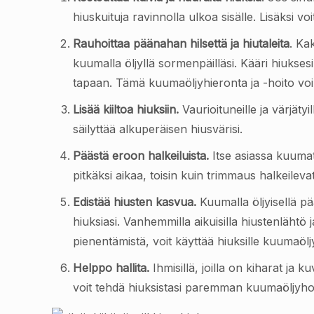
hiuskuituja ravinnolla ulkoa sisälle. Lisäksi voi
Rauhoittaa päänahan hilsettä ja hiutaleita
. Ka
kuumalla öljyllä sormenpäilläsi. Kääri hiukse
tapaan. Tämä kuumaöljyhieronta ja -hoito vo
Lisää kiiltoa hiuksiin.
Vaurioituneille ja värjäty
säilyttää alkuperäisen hiusvärisi.
Päästä eroon halkeiluista.
Itse asiassa kuumat 
pitkäksi aikaa, toisin kuin trimmaus halkeileva
Edistää hiusten kasvua.
Kuumalla öljyisellä p
hiuksiasi. Vanhemmilla aikuisilla hiustenlähtö
pienentämistä, voit käyttää hiuksille kuumaölj
Helppo hallita.
Ihmisillä, joilla on kiharat ja 
voit tehdä hiuksistasi paremman kuumaöljyhoid