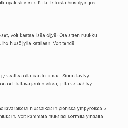
ergiatesti ensin. Kokeile toista hiusöljyä, jos
kset, voit kaataa lisää öljyä) Ota sitten ruukku
o hiusöljyllä kattilaan. Voit tehdä
jy saattaa olla liian kuumaa. Sinun täytyy
n odotettava jonkin aikaa, jotta se jäähtyy.
llävaraisesti hiussäikeisiin pienissä ympyröissä 5
hiuksiin. Voit kammata hiuksiasi sormilla ylhäältä