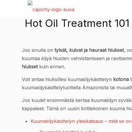
Hot Oil Treatment 101 
Jos sinulla on
tylsät, kuivat ja hauraat hiukset
, v
kuumaa öljyä hiusten vahvistamiseen ja ravitsem
hiukset
kuin ennen.
Voit antaa hiuksillesi kuumaöljykäsittelyn
kotona
t
kuumaöljykäsittelytuotteita Amazonista tai muualta
Jos kuulet ensimmäistä kertaa kuumaöljyn syväkäs
kappaleet. Tämä on uusin kotitekoinen kuuma hiu
Kuumaöljykäsittelyn yleiskatsaus – mitä se on