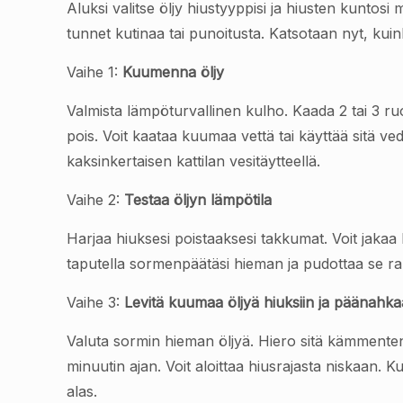
Aluksi valitse öljy hiustyyppisi ja hiusten kuntosi
tunnet kutinaa tai punoitusta. Katsotaan nyt, kuin
Vaihe 1:
Kuumenna öljy
Valmista lämpöturvallinen kulho. Kaada 2 tai 3 ruok
pois. Voit kaataa kuumaa vettä tai käyttää sitä v
kaksinkertaisen kattilan vesitäytteellä.
Vaihe 2:
Testaa öljyn lämpötila
Harjaa hiuksesi poistaaksesi takkumat. Voit jakaa
taputella sormenpäätäsi hieman ja pudottaa se rant
Vaihe 3:
Levitä kuumaa öljyä hiuksiin ja päänahk
Valuta sormin hieman öljyä. Hiero sitä kämmenten 
minuutin ajan. Voit aloittaa hiusrajasta niskaan. K
alas.