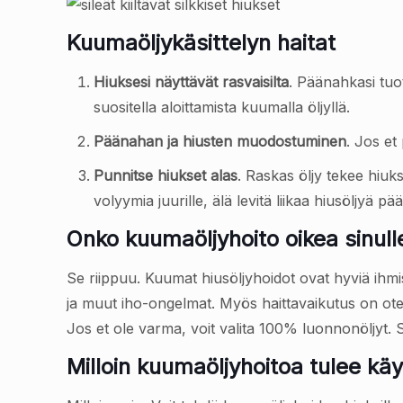
Kuumaöljykäsittelyn haitat
Hiuksesi näyttävät rasvaisilta
. Päänahkasi tuot
suositella aloittamista kuumalla öljyllä.
Päänahan ja hiusten muodostuminen
. Jos et
Punnitse hiukset alas
. Raskas öljy tekee hiuksi
volyymia juurille, älä levitä liikaa hiusöljyä p
Onko kuumaöljyhoito oikea sinull
Se riippuu. Kuumat hiusöljyhoidot ovat hyviä ihmisi
ja muut iho-ongelmat. Myös haittavaikutus on otet
Jos et ole varma, voit valita 100% luonnonöljyt. Si
Milloin kuumaöljyhoitoa tulee kä