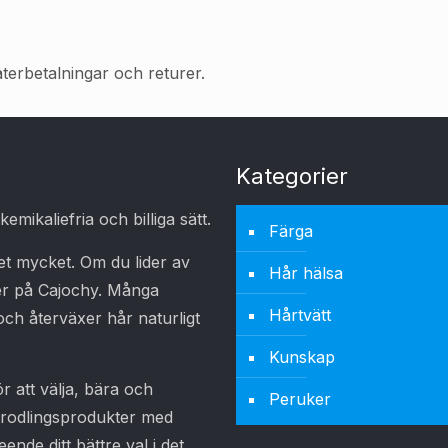
återbetalningar och returer.
Kategorier
mikaliefria och billiga sätt.
Färga
et mycket. Om du lider av
Hår hälsa
er på Cajochy. Många
Hårtvätt
och återväxer hår naturligt
Kunskap
 att välja, bära och
Peruker
hårodlingsprodukter med
ende ditt bättre val i det