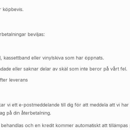
er köpbevis.
rbetalningar beviljas:
kassettband eller vinylskiva som har öppnats.
adade eller saknar delar av skäl som inte beror på vårt fel.
fter leverans
ar vi ett e-postmeddelande till dig för att meddela att vi h
g på din återbetalning.
ehandlas och en kredit kommer automatiskt att tillämpas på 