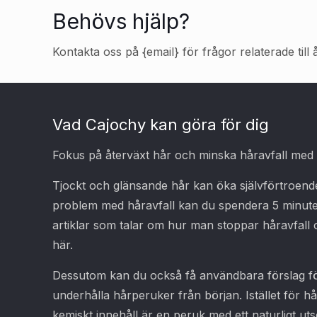
Behövs hjälp?
Kontakta oss på {email} för frågor relaterade till 
Vad Cajochy kan göra för dig
Fokus på återväxt hår och minska håravfall med ke
Tjockt och glänsande hår kan öka självförtroend
problem med håravfall kan du spendera 5 minut
artiklar som talar om hur man stoppar håravfall 
här.
Dessutom kan du också få användbara förslag för
underhålla hårperuker från början. Istället för 
kemiskt innehåll är en peruk med ett naturligt utse