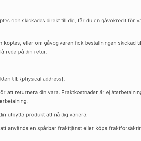
 och skickades direkt till dig, får du en gåvokredit för v
tes, eller om gåvogivaren fick beställningen skickad till sig
å reda på din retur.
en till: {physical address}.
ör att returnera din vara. Fraktkostnader är ej återbetaln
erbetalning.
in utbytta produkt att nå dig variera.
t använda en spårbar frakttjänst eller köpa fraktförsäkring