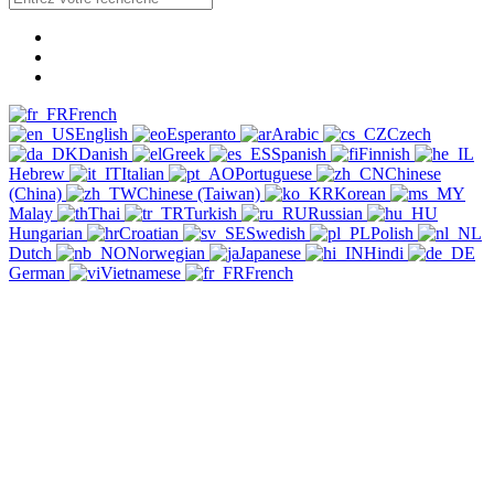
French
English
Esperanto
Arabic
Czech
Danish
Greek
Spanish
Finnish
Hebrew
Italian
Portuguese
Chinese
(China)
Chinese (Taiwan)
Korean
Malay
Thai
Turkish
Russian
Hungarian
Croatian
Swedish
Polish
Dutch
Norwegian
Japanese
Hindi
German
Vietnamese
French