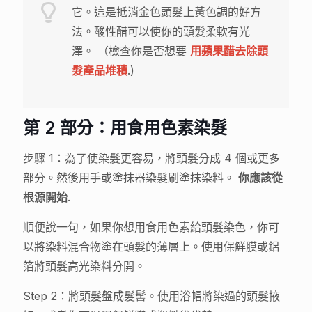
它。這是抵消金色頭髮上黃色調的好方
法。酸性醋可以使你的頭髮柔軟有光
澤。 （檢查你是否想要
用蘋果醋去除頭
髮產品堆積
.)
第 2 部分：用食用色素染髮
步驟 1：為了使染髮更容易，將頭髮分成 4 個或更多
部分。然後用手或塗抹器染髮刷塗抹染料。
你應該從
根源開始
.
順便說一句，如果你想用食用色素給頭髮染色，你可
以將染料混合物塗在頭髮的薄層上。使用保鮮膜或鋁
箔將頭髮高光染料分開。
Step 2：將頭髮盤成髮髻。使用浴帽將染過的頭髮掖