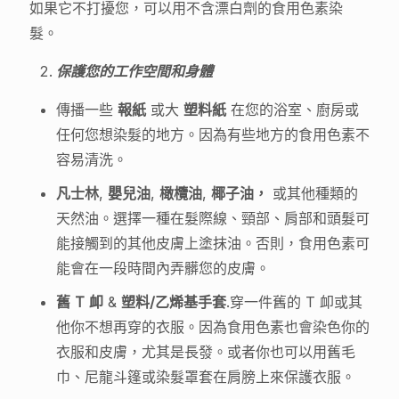
如果它不打擾您，可以用不含漂白劑的食用色素染
髮。
保護您的工作空間和身體
傳播一些
報紙
或大
塑料紙
在您的浴室、廚房或
任何您想染髮的地方。因為有些地方的食用色素不
容易清洗。
凡士林
,
嬰兒油
,
橄欖油
,
椰子油，
或其他種類的
天然油。選擇一種在髮際線、頸部、肩部和頭髮可
能接觸到的其他皮膚上塗抹油。否則，食用色素可
能會在一段時間內弄髒您的皮膚。
舊 T 卹
&
塑料/乙烯基手套
.穿一件舊的 T 卹或其
他你不想再穿的衣服。因為食用色素也會染色你的
衣服和皮膚，尤其是長發。或者你也可以用舊毛
巾、尼龍斗篷或染髮罩套在肩膀上來保護衣服。