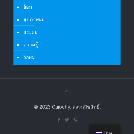
ย้อม
สุขภาพผม
สระผม
ความรู้
วิกผม
© 2023 Cajochy. สงวนลิขสิทธิ์.
Thai