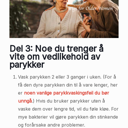
Del 3: Noe du trenger å
vite om vedlikehold av
parykker
Vask parykken 2 eller 3 ganger i uken. (For å
få den dyre parykken din til å vare lenger, her
er
noen vanlige parykkvaskingsfeil du bør
unngå
.) Hvis du bruker parykker uten å
vaske dem over lengre tid, vil du føle kløe. For
mye bakterier vil gjøre parykken din stinkende
og forårsake andre problemer.