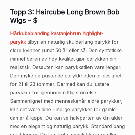
Topp 3: Haircube Long Brown Bob
Wigs – $
Hårkubeblanding kastanjebrun highlight-
parykk
tilbyr en naturlig skulderlang parykk for
eldre kvinner rundt 50 år eller så. Den syntetiske
minnefiberen av høy kvalitet gjør parykken din
realistisk. Dessuten kan parykkstilen vare lenger.
Den myke og pustende parykkhetten er designet
for 21 til 23 tommer. Dermed kan du justere
parykker for gjennomsnittlig størrelse.
Sammenlignet med menneskehår eldre parykker,
kan det være dine rimelige parykker for gamle
damer å kjøpe. Du kan se halvparten av din alder
med en elegant og naturlig parykk. Standard bang
er litt lengre. Du kan kutte smellet kortere eller