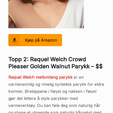
Kjøp på Amazon
Topp 2: Raquel Welch Crowd
Pleaser Golden Walnut Parykk – $$
Raquel Welch mellomlang parykk
er en
varmevennlig og rimelig syntetisk parykk for eldre
kvinner. Ørelappene i fløyel og nakken i fløyel
gjør det lettere å style parykker med
varmeverktøy. Du kan føle deg som naturlig hår
og skape et utseende som naturlig hårvekst med