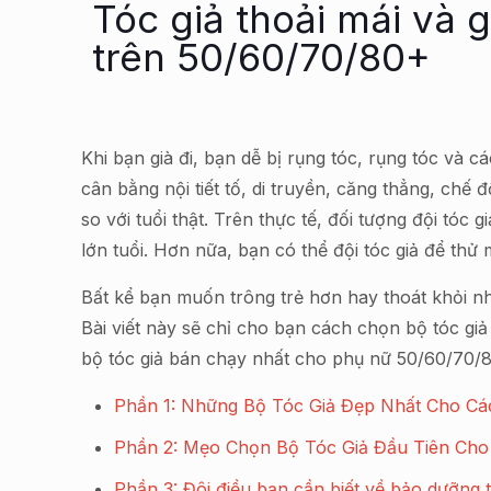
Tóc giả thoải mái và 
trên 50/60/70/80+
Khi bạn già đi, bạn dễ bị rụng tóc, rụng tóc và 
cân bằng nội tiết tố, di truyền, căng thẳng, ch
so với tuổi thật. Trên thực tế, đối tượng đội tóc 
lớn tuổi. Hơn nữa, bạn có thể đội tóc giả để th
Bất kể bạn muốn trông trẻ hơn hay thoát khỏi nh
Bài viết này sẽ chỉ cho bạn cách chọn bộ tóc gi
bộ tóc giả bán chạy nhất cho phụ nữ 50/60/70/80 
Phần 1: Những Bộ Tóc Giả Đẹp Nhất Cho Cá
Phần 2: Mẹo Chọn Bộ Tóc Giả Đầu Tiên Cho
Phần 3: Đôi điều bạn cần biết về bảo dưỡng 