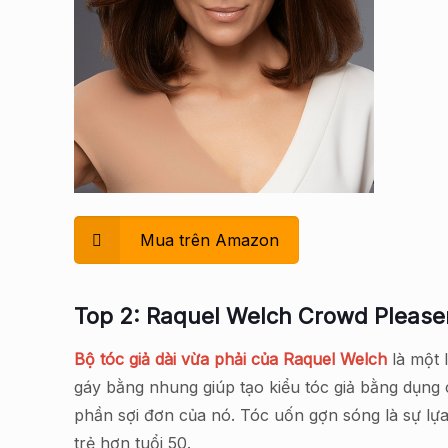
Mua trên Amazon
Top 2: Raquel Welch Crowd Please
Bộ tóc giả dài vừa phải của Raquel Welch
là một l
gáy bằng nhung giúp tạo kiểu tóc giả bằng dụng 
phần sợi đơn của nó. Tóc uốn gợn sóng là sự lự
trẻ hơn tuổi 50.