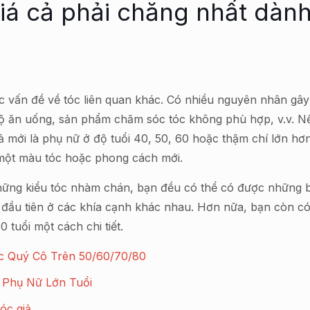
giá cả phải chăng nhất dành
các vấn đề về tóc liên quan khác. Có nhiều nguyên nhân gâ
ế độ ăn uống, sản phẩm chăm sóc tóc không phù hợp, v.v. N
giả mới là phụ nữ ở độ tuổi 40, 50, 60 hoặc thậm chí lớn hơ
ử một màu tóc hoặc phong cách mới.
ững kiểu tóc nhàm chán, bạn đều có thể có được những bộ 
ả đầu tiên ở các khía cạnh khác nhau. Hơn nữa, bạn còn c
tuổi một cách chi tiết.
c Quý Cô Trên 50/60/70/80
 Phụ Nữ Lớn Tuổi
tóc giả