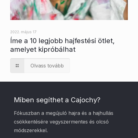
2022. május 17
Íme a 10 legjobb hajfestési ötlet,
amelyet kipróbálhat
Olvass tovább
Miben segíthet a Cajochy?
Fókuszban a megújuló hajra és a hajhullás
csökkentésére vegyszermentes és olcsó
módszerekkel.