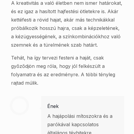
A kreativitás a való életben nem ismer határokat,
és ez igaz a hasított hajfestési ötletekre is. Akár
kettéfesti a rövid hajat, akár más technikákkal
próbálkozik hosszú hajra, csak a képzeletének,
a kézügyességének, a színkombinációkhoz való
szemnek és a türelmének szab határt.
Tehát, ha így tervezi festeni a haját, csak
győződjön meg róla, hogy jól felkészült a
folyamatra és az eredményre. A többi tényleg
rajtad múlik.
Ének
A hajápolási mítoszokra és a
parókával kapcsolatos
általános tévhitekre