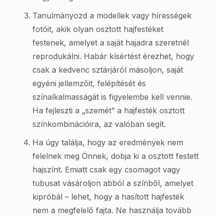
Tanulmányozd a modellek vagy hírességek
fotóit, akik olyan osztott hajfestéket
festenek, amelyet a saját hajadra szeretnél
reprodukálni. Habár kísértést érezhet, hogy
csak a kedvenc sztárjáról másoljon, saját
egyéni jellemzőit, felépítését és
színalkalmasságát is figyelembe kell vennie.
Ha fejleszti a „szemét” a hajfesték osztott
színkombinációira, az valóban segít.
Ha úgy találja, hogy az eredmények nem
felelnek meg Önnek, dobja ki a osztott festett
hajszínt. Emiatt csak egy csomagot vagy
tubusat vásároljon abból a színből, amelyet
kipróbál – lehet, hogy a hasított hajfesték
nem a megfelelő fajta. Ne használja tovább