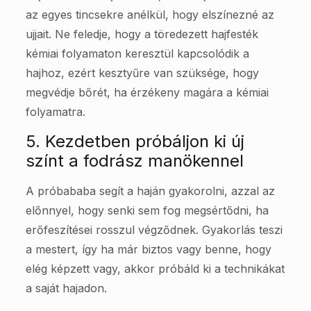
az egyes tincsekre anélkül, hogy elszínezné az
ujjait. Ne feledje, hogy a töredezett hajfesték
kémiai folyamaton keresztül kapcsolódik a
hajhoz, ezért kesztyűre van szüksége, hogy
megvédje bőrét, ha érzékeny magára a kémiai
folyamatra.
5. Kezdetben próbáljon ki új
színt a fodrász manökennel
A próbababa segít a haján gyakorolni, azzal az
előnnyel, hogy senki sem fog megsértődni, ha
erőfeszítései rosszul végződnek. Gyakorlás teszi
a mestert, így ha már biztos vagy benne, hogy
elég képzett vagy, akkor próbáld ki a technikákat
a saját hajadon.