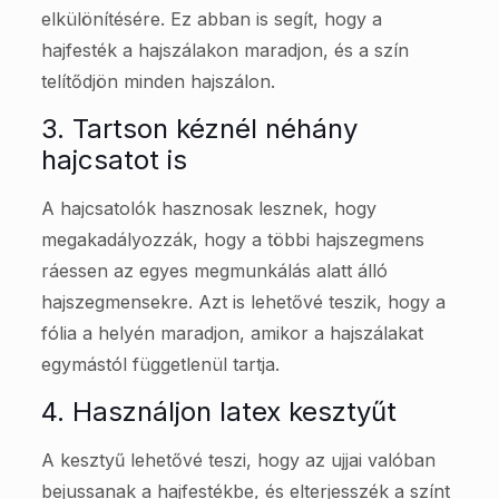
elkülönítésére. Ez abban is segít, hogy a
hajfesték a hajszálakon maradjon, és a szín
telítődjön minden hajszálon.
3. Tartson kéznél néhány
hajcsatot is
A hajcsatolók hasznosak lesznek, hogy
megakadályozzák, hogy a többi hajszegmens
ráessen az egyes megmunkálás alatt álló
hajszegmensekre. Azt is lehetővé teszik, hogy a
fólia a helyén maradjon, amikor a hajszálakat
egymástól függetlenül tartja.
4. Használjon latex kesztyűt
A kesztyű lehetővé teszi, hogy az ujjai valóban
bejussanak a hajfestékbe, és elterjesszék a színt