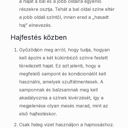
a haját a bal és a jobb oldalra egyenlő
részekre osztja. Tehát a bal oldal színe eltér
a jobb oldali színtől, innen ered a „hasadt
haj” elnevezés.
Hajfestés közben
Győződjön meg arról, hogy tudja, hogyan
kell ápolni a két különböző színre festett
töredezett hajat. Ez azt jelenti, hogy a
megfelelő sampont és kondicionálót kell
használni, amelyek szulfátmentesek. A
samponnak és balzsamnak meg kell
akadályoznia a színek kivérzését, így a
megjelenése olyan mesés marad, mint az
első hajfestéskor.
Csak hideg vizet használjon a hajmosáshoz.