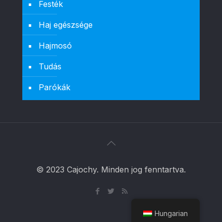
Festék
Haj egészsége
Hajmosó
Tudás
Parókák
© 2023 Cajochy. Minden jog fenntartva.
Hungarian