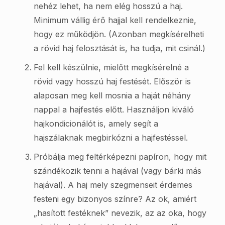
nehéz lehet, ha nem elég hosszú a haj.
Minimum vállig érő hajjal kell rendelkeznie,
hogy ez működjön. (Azonban megkísérelheti
a rövid haj felosztását is, ha tudja, mit csinál.)
Fel kell készülnie, mielőtt megkísérelné a
rövid vagy hosszú haj festését. Először is
alaposan meg kell mosnia a haját néhány
nappal a hajfestés előtt. Használjon kiváló
hajkondicionálót is, amely segít a
hajszálaknak megbirkózni a hajfestéssel.
Próbálja meg feltérképezni papíron, hogy mit
szándékozik tenni a hajával (vagy bárki más
hajával). A haj mely szegmenseit érdemes
festeni egy bizonyos színre? Az ok, amiért
„hasított festéknek” nevezik, az az oka, hogy