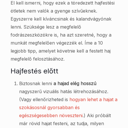
El kell ismerni, hogy ezek a töredezett hajfestési
ötletek nem valók a gyenge szívűeknek.
Egyszerre kell kíváncsinak és kalandvágyónak
lenni. Szüksége lesz a megfelelő
fodrászeszközökre is, ha azt szeretné, hogy a
munkát megfelelően végezzék el. Íme a 10
legjobb tipp, amelyet követnie kell a festett haj
megfelelő felosztásához.
Hajfestés előtt
Biztosnak lenni
a hajad elég hosszú
nagyszerű vizuális hatás létrehozásához.
(Vagy ellenőrizheted is
hogyan lehet a hajat a
szokásosnál gyorsabban és
egészségesebben növeszteni
.) Aki próbált
már rövid hajat festeni, az tudja, milyen