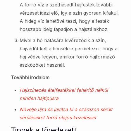
A forró víz a széthasadt hajfesték további
vérzését idézi elő, így a szín gyorsan kifakul.
A hideg víz lehetővé teszi, hogy a festék
hosszabb ideig tapadjon a hajszálakhoz.
Mivel a hő hatására kivéreződik a szín,
hajvédőt kell a tincsekre permetezni, hogy a
haj védve legyen, amikor forró hajformázó
eszközöket használ.
További irodalom
:
Hajszínezés ételfestékkel fehérítő nélkül
minden hajtípusra
Növelje újra és javítsa ki a szárazon sérült
sérüléseket forró olajos kezeléssel
Tippek a töredezett