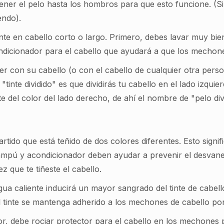
ner el pelo hasta los hombros para que esto funcione. (Sin
endo).
inte en cabello corto o largo. Primero, debes lavar muy bien
ndicionador para el cabello que ayudará a que los mechones
er con su cabello (o con el cabello de cualquier otra pers
"tinte dividido" es que dividirás tu cabello en el lado izqui
nte del color del lado derecho, de ahí el nombre de "pelo div
rtido que está teñido de dos colores diferentes. Esto signi
mpú y acondicionador deben ayudar a prevenir el desvanec
 que te tiñeste el cabello.
agua caliente inducirá un mayor sangrado del tinte de cabel
 el tinte se mantenga adherido a los mechones de cabello po
or, debe rociar protector para el cabello en los mechones 