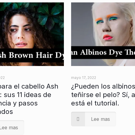
022
mayo 17, 2022
para el cabello Ash
¿Pueden los albino
 sus 11 ideas de
teñirse el pelo? Sí, 
cia y pasos
está el tutorial.
ados
Lee mas
Lee mas