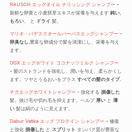
RAUSCH エッグオイル ナリッシング シャンプー
–
新鮮な卵黄と小麦胚芽エキスが栄養を与えます
鈍い
,
もろい
、 と
ドライ
髪。
マリオ・バデスクオールパーパスエッグシャンプー
–
卵臭なし
.豊富な卵成分で髪を清潔にし、栄養を与え
ます。
OGX エッグホワイト ココナッツミルク シャンプー
– 髪のストランドを強化し、潤いを与え、柔らかくし
ます。ツヤとうるおいをプラス
すべての髪のタイプ
.
チクエッグホワイトシャンプー
- 強化する
損傷した
髪。抜け毛や切れ毛を抑えます。ヘルプ
厚い
と
薄
い
髪は絹のように見えます。
Dabur Vatika エッグ プロテイン シャンプー
– 修復
と強化
損傷した
と
スプリット
タンパク質が豊富な