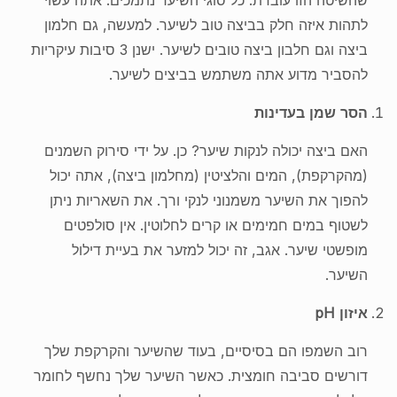
שהשיטה הזו עובדת. כל סוגי השיער נתמכים. אתה עשוי
לתהות איזה חלק בביצה טוב לשיער. למעשה, גם חלמון
ביצה וגם חלבון ביצה טובים לשיער. ישנן 3 סיבות עיקריות
להסביר מדוע אתה משתמש בביצים לשיער.
הסר שמן בעדינות
האם ביצה יכולה לנקות שיער? כן. על ידי סירוק השמנים
(מהקרקפת), המים והלציטין (מחלמון ביצה), אתה יכול
להפוך את השיער משמנוני לנקי ורך. את השאריות ניתן
לשטוף במים חמימים או קרים לחלוטין. אין סולפטים
מופשטי שיער. אגב, זה יכול למזער את בעיית דילול
השיער.
איזון pH
רוב השמפו הם בסיסיים, בעוד שהשיער והקרקפת שלך
דורשים סביבה חומצית. כאשר השיער שלך נחשף לחומר