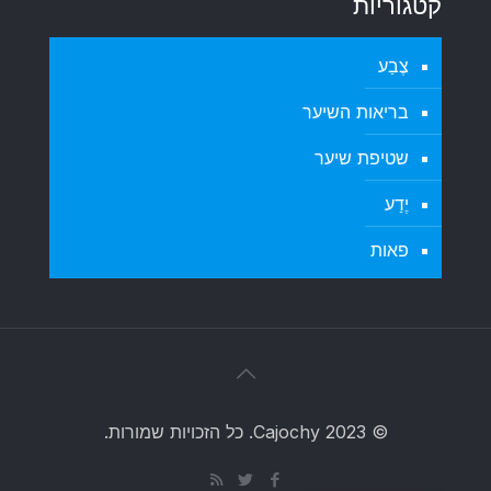
קטגוריות
צֶבַע
בריאות השיער
שטיפת שיער
יֶדַע
פאות
© 2023 Cajochy. כל הזכויות שמורות.