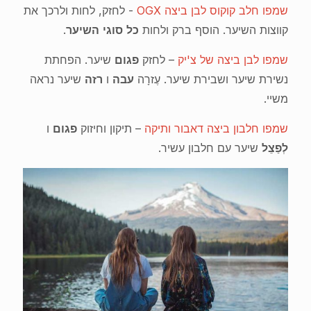
שמפו חלב קוקוס לבן ביצה OGX
- לחזק, לחות ולרכך את
קווצות השיער. הוסף ברק ולחות
כל סוגי השיער
.
שמפו לבן ביצה של צ'יק
– לחזק
פגום
שיער. הפחתת
נשירת שיער ושבירת שיער. עֶזרָה
עבה
ו
רזה
שיער נראה
משיי.
שמפו חלבון ביצה דאבור ותיקה
– תיקון וחיזוק
פגום
ו
לְפַצֵל
שיער עם חלבון עשיר.