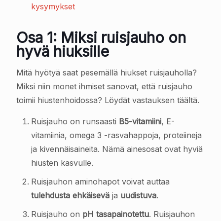
kysymykset
Osa 1: Miksi ruisjauho on
hyvä hiuksille
Mitä hyötyä saat pesemällä hiukset ruisjauholla?
Miksi niin monet ihmiset sanovat, että ruisjauho
toimii hiustenhoidossa? Löydät vastauksen täältä.
Ruisjauho on runsaasti
B5-vitamiini
, E-
vitamiinia, omega 3 -rasvahappoja, proteiineja
ja kivennäisaineita. Nämä ainesosat ovat hyviä
hiusten kasvulle.
Ruisjauhon aminohapot voivat auttaa
tulehdusta ehkäisevä
ja
uudistuva
.
Ruisjauho on
pH tasapainotettu
. Ruisjauhon