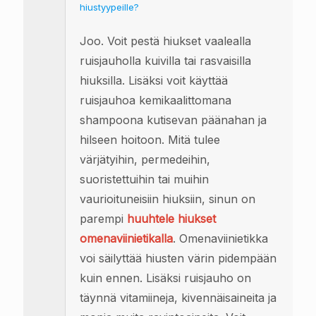
hiustyypeille?
Joo. Voit pestä hiukset vaalealla
ruisjauholla kuivilla tai rasvaisilla
hiuksilla. Lisäksi voit käyttää
ruisjauhoa kemikaalittomana
shampoona kutisevan päänahan ja
hilseen hoitoon. Mitä tulee
värjätyihin, permedeihin,
suoristettuihin tai muihin
vaurioituneisiin hiuksiin, sinun on
parempi
huuhtele hiukset
omenaviinietikalla
. Omenaviinietikka
voi säilyttää hiusten värin pidempään
kuin ennen. Lisäksi ruisjauho on
täynnä vitamiineja, kivennäisaineita ja