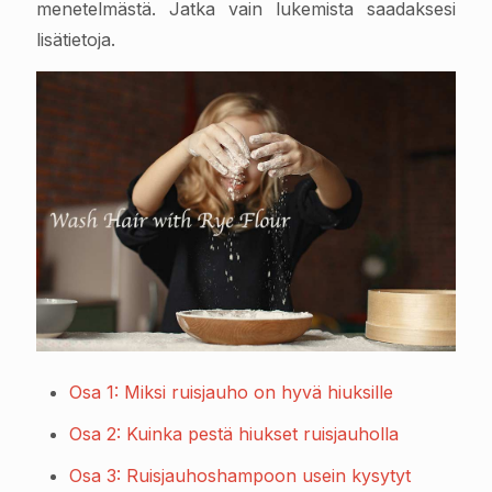
menetelmästä. Jatka vain lukemista saadaksesi
lisätietoja.
Osa 1: Miksi ruisjauho on hyvä hiuksille
Osa 2: Kuinka pestä hiukset ruisjauholla
Osa 3: Ruisjauhoshampoon usein kysytyt