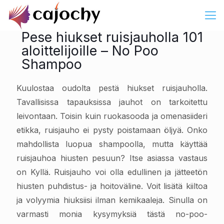
Pese hiukset ruisjauholla 101
aloittelijoille – No Poo
Shampoo
Kuulostaa oudolta pestä hiukset ruisjauholla.
Tavallisissa tapauksissa jauhot on tarkoitettu
leivontaan. Toisin kuin ruokasooda ja omenasiideri
etikka, ruisjauho ei pysty poistamaan öljyä. Onko
mahdollista luopua shampoolla, mutta käyttää
ruisjauhoa hiusten pesuun? Itse asiassa vastaus
on Kyllä. Ruisjauho voi olla edullinen ja jätteetön
hiusten puhdistus- ja hoitoväline. Voit lisätä kiiltoa
ja volyymia hiuksiisi ilman kemikaaleja. Sinulla on
varmasti monia kysymyksiä tästä no-poo-