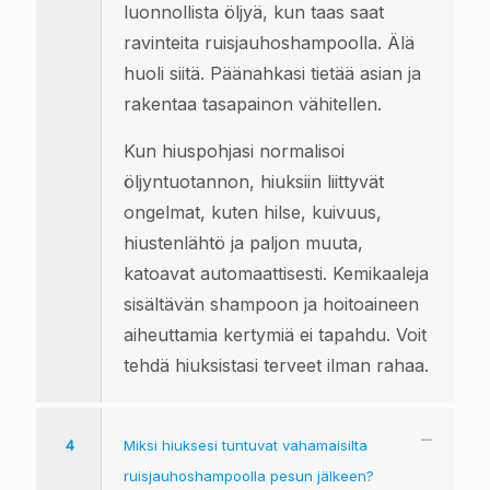
luonnollista öljyä, kun taas saat
ravinteita ruisjauhoshampoolla. Älä
huoli siitä. Päänahkasi tietää asian ja
rakentaa tasapainon vähitellen.
Kun hiuspohjasi normalisoi
öljyntuotannon, hiuksiin liittyvät
ongelmat, kuten hilse, kuivuus,
hiustenlähtö ja paljon muuta,
katoavat automaattisesti. Kemikaaleja
sisältävän shampoon ja hoitoaineen
aiheuttamia kertymiä ei tapahdu. Voit
tehdä hiuksistasi terveet ilman rahaa.
4
Miksi hiuksesi tuntuvat vahamaisilta
ruisjauhoshampoolla pesun jälkeen?