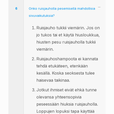
6
Onko ruisjauholla pesemisellä mahdollisia
sivuvaikutuksia?
Ruisjauho tukkii viemärin. Jos on
jo tukos tai et käytä hiusloukkua,
hiusten pesu ruisjauholla tukkii
viemärin.
Ruisjauhoshampoota ei kannata
tehdä etukäteen, etenkään
kesällä. Koska seoksesta tulee
haisevaa taikinaa.
Jotkut ihmiset eivät ehkä tunne
olevansa yhteensopivia
peseessään hiuksia ruisjauholla.
Loppujen lopuksi tapa käyttää