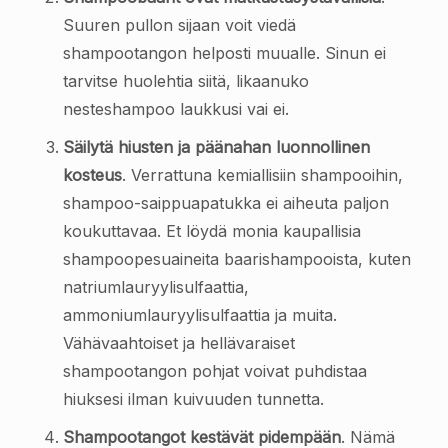
Suuren pullon sijaan voit viedä
shampootangon helposti muualle. Sinun ei
tarvitse huolehtia siitä, likaanuko
nesteshampoo laukkusi vai ei.
Säilytä hiusten ja päänahan luonnollinen
kosteus
. Verrattuna kemiallisiin shampooihin,
shampoo-saippuapatukka ei aiheuta paljon
koukuttavaa. Et löydä monia kaupallisia
shampoopesuaineita baarishampooista, kuten
natriumlauryylisulfaattia,
ammoniumlauryylisulfaattia ja muita.
Vähävaahtoiset ja hellävaraiset
shampootangon pohjat voivat puhdistaa
hiuksesi ilman kuivuuden tunnetta.
Shampootangot kestävät pidempään
. Nämä