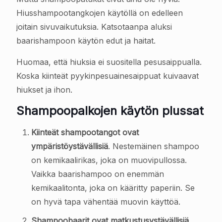
Hiusshampootangkojen käytöllä on edelleen
joitain sivuvaikutuksia. Katsotaanpa aluksi
baarishampoon käytön edut ja haitat.
Huomaa, että hiuksia ei suositella pesusaippualla.
Koska kiinteät pyykinpesuainesaippuat kuivaavat
hiukset ja ihon.
Shampoopalkojen käytön plussat
Kiinteät shampootangot ovat
ympäristöystävällisiä
. Nestemäinen shampoo
on kemikaalirikas, joka on muovipullossa.
Vaikka baarishampoo on enemmän
kemikaalitonta, joka on kääritty paperiin. Se
on hyvä tapa vähentää muovin käyttöä.
Shampoobaarit ovat matkustusystävällisiä
.