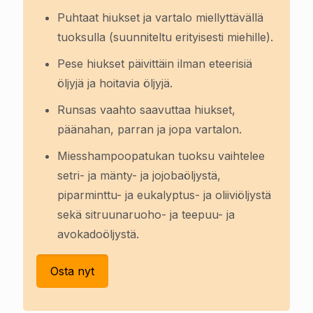
Puhtaat hiukset ja vartalo miellyttävällä
tuoksulla (suunniteltu erityisesti miehille).
Pese hiukset päivittäin ilman eteerisiä
öljyjä ja hoitavia öljyjä.
Runsas vaahto saavuttaa hiukset,
päänahan, parran ja jopa vartalon.
Miesshampoopatukan tuoksu vaihtelee
setri- ja mänty- ja jojobaöljystä,
piparminttu- ja eukalyptus- ja oliiviöljystä
sekä sitruunaruoho- ja teepuu- ja
avokadoöljystä.
Osta nyt