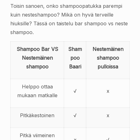
Toisin sanoen, onko shampoopatukka parempi
kuin nesteshampoo? Mikä on hyvä terveille
hiuksille? Tässä on taistelu bar shampoo vs neste
shampoo.
Shampoo Bar VS
Sham
Nestemäinen
Nestemäinen
poo
shampoo
shampoo
Baari
pulloissa
Helppo ottaa
√
x
mukaan matkalle
Pitkäkestoinen
√
x
Pitkä viimeinen
x
√