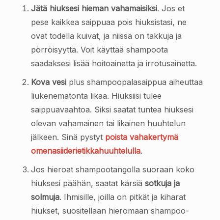
Jätä hiuksesi hieman vahamaisiksi
. Jos et
pese kaikkea saippuaa pois hiuksistasi, ne
ovat todella kuivat, ja niissä on takkuja ja
pörröisyyttä. Voit käyttää shampoota
saadaksesi lisää hoitoainetta ja irrotusainetta.
Kova vesi
plus shampoopalasaippua aiheuttaa
liukenematonta likaa. Hiuksiisi tulee
saippuavaahtoa. Siksi saatat tuntea hiuksesi
olevan vahamainen tai likainen huuhtelun
jälkeen. Sinä pystyt
poista vahakertymä
omenasiiderietikkahuuhtelulla
.
Jos hieroat shampootangolla suoraan koko
hiuksesi päähän, saatat kärsiä
sotkuja ja
solmuja
. Ihmisille, joilla on pitkät ja kiharat
hiukset, suositellaan hieromaan shampoo-