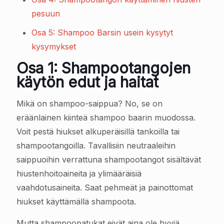
pesuun
Osa 5: Shampoo Barsin usein kysytyt
kysymykset
Osa 1: Shampootangojen
käytön edut ja haitat
Mikä on shampoo-saippua? No, se on
eräänlainen kiinteä shampoo baarin muodossa.
Voit pestä hiukset alkuperäisillä tankoilla tai
shampootangoilla. Tavallisiin neutraaleihin
saippuoihin verrattuna shampootangot sisältävät
hiustenhoitoaineita ja ylimääräisiä
vaahdotusaineita. Saat pehmeät ja painottomat
hiukset käyttämällä shampoota.
Mutta shampoopatukat eivät aina ole hyviä.