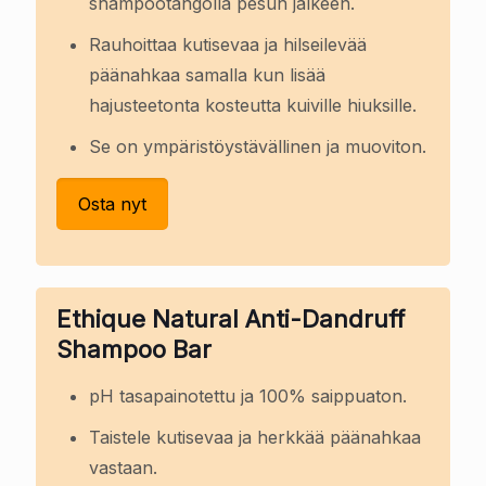
shampootangolla pesun jälkeen.
Rauhoittaa kutisevaa ja hilseilevää
päänahkaa samalla kun lisää
hajusteetonta kosteutta kuiville hiuksille.
Se on ympäristöystävällinen ja muoviton.
Osta nyt
Ethique Natural Anti-Dandruff
Shampoo Bar
pH tasapainotettu ja 100% saippuaton.
Taistele kutisevaa ja herkkää päänahkaa
vastaan.