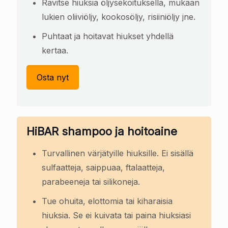
Ravitse hiuksia öljysekoituksella, mukaan
lukien oliiviöljy, kookosöljy, risiiniöljy jne.
Puhtaat ja hoitavat hiukset yhdellä
kertaa.
Osta nyt
HiBAR shampoo ja hoitoaine
Turvallinen värjätyille hiuksille. Ei sisällä
sulfaatteja, saippuaa, ftalaatteja,
parabeeneja tai silikoneja.
Tue ohuita, elottomia tai kiharaisia
hiuksia. Se ei kuivata tai paina hiuksiasi