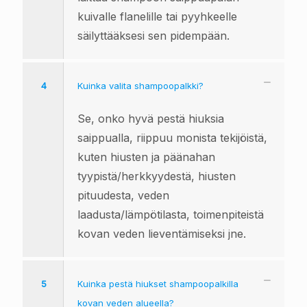
kuivalle flanelille tai pyyhkeelle
säilyttääksesi sen pidempään.
4
Kuinka valita shampoopalkki?
Se, onko hyvä pestä hiuksia
saippualla, riippuu monista tekijöistä,
kuten hiusten ja päänahan
tyypistä/herkkyydestä, hiusten
pituudesta, veden
laadusta/lämpötilasta, toimenpiteistä
kovan veden lieventämiseksi jne.
5
Kuinka pestä hiukset shampoopalkilla
kovan veden alueella?