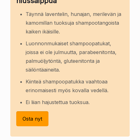
hiussaippua
Täynnä laventelin, hunajan, merilevän ja
kamomillan tuoksuja shampootangoista
kaiken ikäisille.
Luonnonmukaiset shampoopatukat,
joissa ei ole julmuutta, parabeenitonta,
palmuöljytöntä, gluteenitonta ja
säilöntäaineita.
Kiinteä shampoopatukka vaahtoaa
erinomaisesti myös kovalla vedellä.
Ei liian hajustettua tuoksua.
Osta nyt