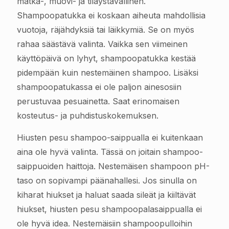
matka-, muovi- ja tilaystävällinen.
Shampoopatukka ei koskaan aiheuta mahdollisia
vuotoja, räjähdyksiä tai läikkymiä. Se on myös
rahaa säästävä valinta. Vaikka sen viimeinen
käyttöpäivä on lyhyt, shampoopatukka kestää
pidempään kuin nestemäinen shampoo. Lisäksi
shampoopatukassa ei ole paljon ainesosiin
perustuvaa pesuainetta. Saat erinomaisen
kosteutus- ja puhdistuskokemuksen.
Hiusten pesu shampoo-saippualla ei kuitenkaan
aina ole hyvä valinta. Tässä on joitain shampoo-
saippuoiden haittoja. Nestemäisen shampoon pH-
taso on sopivampi päänahallesi. Jos sinulla on
kiharat hiukset ja haluat saada sileät ja kiiltävät
hiukset, hiusten pesu shampoopalasaippualla ei
ole hyvä idea. Nestemäisiin shampoopulloihin