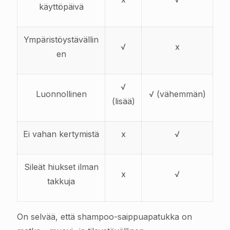
käyttöpäivä
Ympäristöystävällin
√
x
en
√
Luonnollinen
√ (vähemmän)
(lisää)
Ei vahan kertymistä
x
√
Sileät hiukset ilman
x
√
takkuja
On selvää, että shampoo-saippuapatukka on