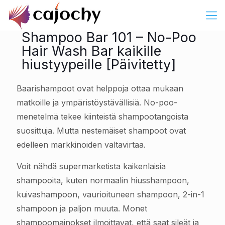
Shampoo Bar 101 – No-Poo
Hair Wash Bar kaikille
hiustyypeille [Päivitetty]
Baarishampoot ovat helppoja ottaa mukaan
matkoille ja ympäristöystävällisiä. No-poo-
menetelmä tekee kiinteistä shampootangoista
suosittuja. Mutta nestemäiset shampoot ovat
edelleen markkinoiden valtavirtaa.
Voit nähdä supermarketista kaikenlaisia
shampooita, kuten normaalin hiusshampoon,
kuivashampoon, vaurioituneen shampoon, 2-in-1
shampoon ja paljon muuta. Monet
shampoomainokset ilmoittavat, että saat sileät ja