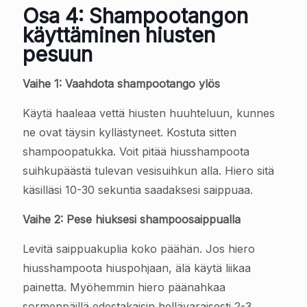
Osa 4: Shampootangon
käyttäminen hiusten
pesuun
Vaihe 1: Vaahdota shampootango ylös
Käytä haaleaa vettä hiusten huuhteluun, kunnes
ne ovat täysin kyllästyneet. Kostuta sitten
shampoopatukka. Voit pitää hiusshampoota
suihkupäästä tulevan vesisuihkun alla. Hiero sitä
käsilläsi 10-30 sekuntia saadaksesi saippuaa.
Vaihe 2: Pese hiuksesi shampoosaippualla
Levitä saippuakuplia koko päähän. Jos hiero
hiusshampoota hiuspohjaan, älä käytä liikaa
painetta. Myöhemmin hiero päänahkaa
sormenpäillä edestakaisin hellävaraisesti 2-3