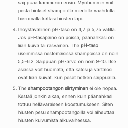
saippuaa kämmeniin ensin. Myöhemmin voit
pestä hiukset shampoolla miedolla vaahdolla
hieromalla kättäsi hiusten läpi.
Ihoystävällinen pH-taso on 4,7 ja 5,75 välillä.
Jos pH-tasapaino on poissa, päänahkasi on
liian kuiva tai rasvainen. The
pH-taso
useimmissa nestemäisissä shampoissa on noin
5,5–6,2. Saippuan pH-arvo on noin 9-10. Itse
asiassa voit huomata, että kätesi ja vartalosi
ovat liian kuivat, kun peset hetken saippualla.
The
shampootangon siirtyminen
ei ole nopea.
Kestää jonkin aikaa, ennen kuin päänahkasi
tottuu hellävaraiseen koostumukseen. Siten
hiusten pesu shampootangoilla voi aiheuttaa
hiusten kuivumista alkuvaiheessa.