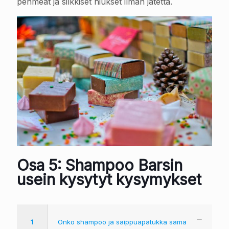
pehmeät ja silkkiset hiukset ilman jätettä.
Osa 5: Shampoo Barsin
usein kysytyt kysymykset
1
Onko shampoo ja saippuapatukka sama