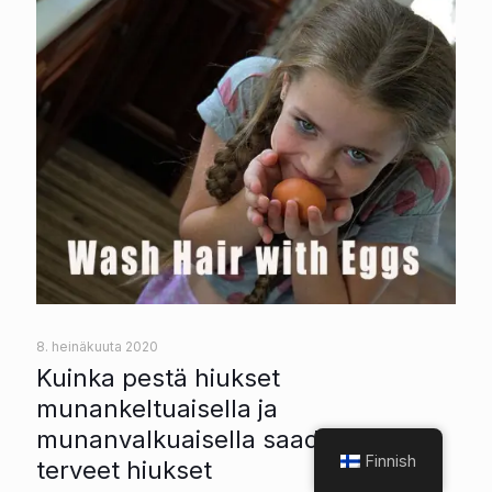
8. heinäkuuta 2020
Kuinka pestä hiukset
munankeltuaisella ja
munanvalkuaisella saadaksesi
Finnish
terveet hiukset