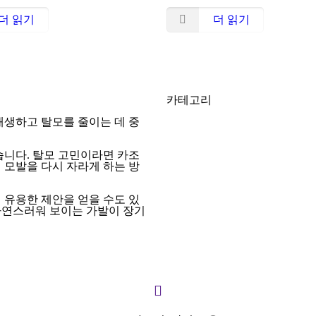
더 읽기
더 읽기
카테고리
재생하고 탈모를 줄이는 데 중
먹이다
모발 건강
습니다. 탈모 고민이라면 카조
 모발을 다시 자라게 하는 방
헤어 워시
지식
 유용한 제안을 얻을 수도 있
 자연스러워 보이는 가발이 장기
가발