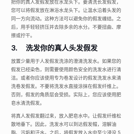
把你的真人发假发放在水龙头下。要清洗长发假发，
您可以将假发放在淋浴水龙头下。让温水沿着头发的
同一方向流动。这种方法可以避免你的假发缠结。之
后，用手轻轻挤压并去除多余的水分。不要扭曲、摩
擦或拧干。
3.
洗发你的真人头发假发
放置少量用于人发假发洗涤的澄清洗发水。如果您的
假发已经染色，则需要使用颜色安全的洗发水进行清
洁。或者你应该使用专为卷发设计的假发洗发水来清
洗卷发假发。不要将洗发水直接涂抹在假发纤维上。
否则，假发的角质层会受损。实际上，您应该使用肥
皂水清洗假发。
将真人发假发翻过来，放入肥皂水中。让假发纤维松
散地垂下。因此，洗发水可以到达假发帽，溶解油
脂、污垢和汗水。之后，将假发放入水中至少浸没 5