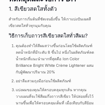
1. สีเขียวสดใสทั้งตัว
สำหรับการเริ่มต้นที่ชัดเจนยิ่งขึ้น ให้เราแบ่งปันเฉดสี
เขียวสดใสทั่วทุกมุมกับคุณ
วิธีการเก็บถาวรสีเขียวสดใสทั่วสีผม?
คุณต้องทำให้สีผมสว่างขึ้นก่อนโดยใช้ผลิตภัณฑ์
ลดน้ำหนักที่มีระดับ 8 ขึ้นไป หนึ่งในผลิตภัณฑ์ลด
น้ำหนักที่แนะนำมากที่สุดคือ Ion Color
Brilliance Bright White Crème Lightener ผสม
กับผู้พัฒนาปริมาณ 20%
อย่าลืมสวมถุงมือก่อนใช้ผลิตภัณฑ์
แบ่งผมของคุณให้ครอบคลุมทุกเส้น หากคุณ
วางแผนที่จะใช้สีผมกึ่งถาวรสีเขียว ให้ปล่อยทิ้งไว้
นานขึ้นเพื่อให้ครอบคลุมเต็มที่ เมื่อเทียบกับสีย้อม