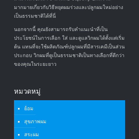
มากมายเกี่ยวกับวิธีหยุดผมร่วงและปลูกผมใหม่อย่าง
เป็นธรรมชาติได้ที่นี่
นอกจากนี้ คุณยังสามารถรับคำแนะนำที่เป็น
ประโยชน์ในการเลือก ใส่ และดูแลวิกผมได้ตั้งแต่เริ่ม
ต้น แทนที่จะใช้ผลิตภัณฑ์ปลูกผมที่มีสารเคมีเป็นส่วน
ประกอบ วิกผมที่ดูเป็นธรรมชาติเป็นทางเลือกที่ดีกว่า
ของคุณในระยะยาว
หมวดหมู่
ย้อม
สุขภาพผม
สระผม