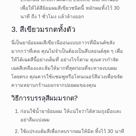
เพื่อให้ได้สีย้อมผมสีเขียวชนิดนี้ หมักผมทิ้งไว้ 30
นาที ถึง 1 ชั่วโมง แล้วล้างออก
3. สีเขียวมรกตทั้งตัว
นี่เป็นยาย้อมผมสีเขียวนีออนแบบถาวรที่มีมนต์ขลัง
มากกว่าที่เคย คุณไม่จำเป็นต้องเป็นสีบลอนด์สุด ๆ เพื่อ
ให้ได้เฉดสีนี้อย่างเต็มที่ อย่างไรก็ตาม คุณควรกำจัด
เฉดสีเหลืองและส้มให้มากที่สุดก่อนที่จะทาลงบนผม
โดยตรง คุณควรใช้แชมพูหรือโทนเนอร์สีม่วงเพื่อขจัด
ความหยาบกร้านออกจากปอยผมของคุณ
วิธีการบรรลุสีผมมรกต?
ก่อนใช้น้ำยาย้อมผม ให้แน่ใจว่าได้สวมถุงมือและ
อย่าลืมแบ่งผม
ใช้แปรงแต้มสีเพื่อกลบรากผมให้มิด ทิ้งไว้ 30 นาที