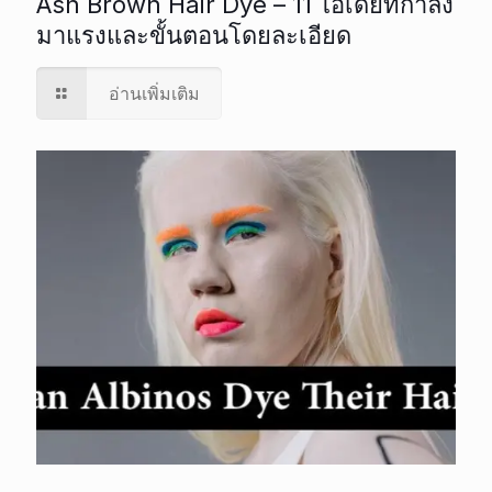
Ash Brown Hair Dye – 11 ไอเดียที่กำลัง
มาแรงและขั้นตอนโดยละเอียด
อ่านเพิ่มเติม