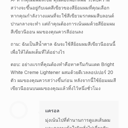
สว่างจะขึ้นอยู่กับเฉดสีเขียวของสีย้อมผมที่คุณเลือก
หากคุณกำลังวางแผนที่จะใช้สีเขียวมรกตผมสีบลอนด์
ปานกลางจะทำ แต่ถ้าคุณต้องการเน้นผมด้วยสีย้อมผม
สีเขียวนีออน ผมของคุณควรสีอ่อนลง
ถาม: ฉันเป็นสีน้ำตาล ฉันจะใช้สีย้อมผมสีเขียวนีออนนี้
เพื่อให้ได้ผลเต็มที่ได้อย่างไร
ตอบ: อย่างแรกที่คุณต้องทำคือทาครีมกันแดด Bright
White Creme Lightener ผสมด้วยดีเวลลอปเปอร์ 20
ตัว ผมของคุณควรสว่างขึ้นก่อน หลังจากนี้ใช้ย้อมผมสี
เขียวนีออนบนผมของคุณแล้วทิ้งไว้หนึ่งชั่วโมง
แครอล
มุ่งเน้นไปที่ตำนานการดูแลเส้นผม