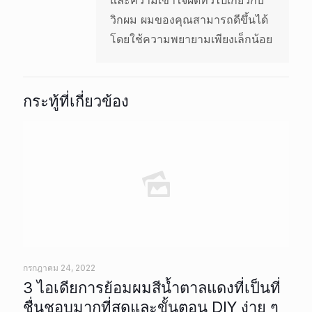
และความเข้าใจผิดทั่วไปเกี่ยวกับ
วิกผม ผมของคุณสามารถดีขึ้นได้
โดยใช้ความพยายามเพียงเล็กน้อย
กระทู้ที่เกี่ยวข้อง
กรกฎาคม 24, 2022
3 ไอเดียการย้อมผมสีน้ำตาลแดงที่เป็นที่
ชื่นชอบมากที่สุดและขั้นตอน DIY ง่าย ๆ