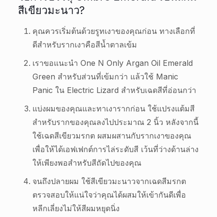
สีเขียวมะนาว?
คุณควรเริ่มต้นด้วยรูทเงาของคุณก่อน ทางเลือกที่
ดีสำหรับรากเงาคือสีน้ำตาลเข้ม
เราขอแนะนำ One N Only Argan Oil Emerald
Green สำหรับส่วนที่เข้มกว่า แล้วใช้ Manic
Panic ใน Electric Lizard สำหรับเฉดสีที่อ่อนกว่า
แบ่งผมของคุณและทาเงารากก่อน ใช้แปรงแต้มสี
สำหรับรากของคุณลงไปประมาณ 2 นิ้ว หลังจากนี้
ใช้เฉดสีเขียวมรกต ผสมผสานกับรากเงาของคุณ
เพื่อให้ได้เอฟเฟกต์การไล่ระดับสี เว้นที่ว่างด้านล่าง
ให้เพียงพอสำหรับสีถัดไปของคุณ
จนถึงปลายผม ใช้สีเขียวมะนาวจากเฉดสีมรกต
ตรวจสอบให้แน่ใจว่าคุณได้ผสมให้เข้ากันดีเพื่อ
หลีกเลี่ยงไม่ให้สีผมหยุดนิ่ง