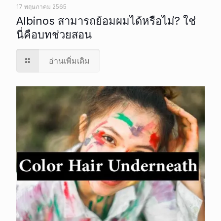
17 พฤษภาคม 2565
Albinos สามารถย้อมผมได้หรือไม่? ใช่
นี่คือบทช่วยสอน
อ่านเพิ่มเติม