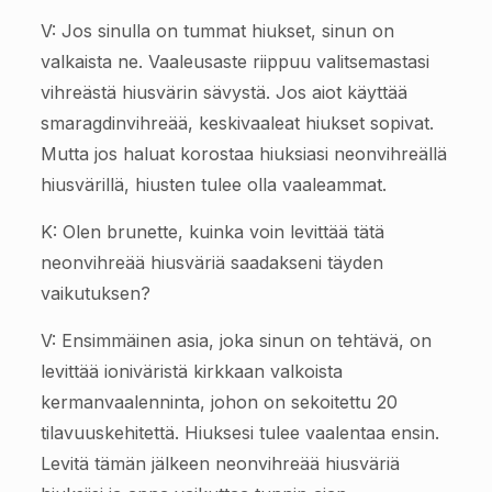
V: Jos sinulla on tummat hiukset, sinun on
valkaista ne. Vaaleusaste riippuu valitsemastasi
vihreästä hiusvärin sävystä. Jos aiot käyttää
smaragdinvihreää, keskivaaleat hiukset sopivat.
Mutta jos haluat korostaa hiuksiasi neonvihreällä
hiusvärillä, hiusten tulee olla vaaleammat.
K: Olen brunette, kuinka voin levittää tätä
neonvihreää hiusväriä saadakseni täyden
vaikutuksen?
V: Ensimmäinen asia, joka sinun on tehtävä, on
levittää ioniväristä kirkkaan valkoista
kermanvaalenninta, johon on sekoitettu 20
tilavuuskehitettä. Hiuksesi tulee vaalentaa ensin.
Levitä tämän jälkeen neonvihreää hiusväriä