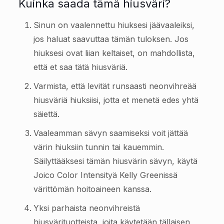
Kuinka saada tämä hiusväri?
Sinun on vaalennettu hiuksesi jäävaaleiksi,
jos haluat saavuttaa tämän tuloksen. Jos
hiuksesi ovat liian keltaiset, on mahdollista,
että et saa tätä hiusväriä.
Varmista, että levität runsaasti neonvihreää
hiusväriä hiuksiisi, jotta et menetä edes yhtä
säiettä.
Vaaleamman sävyn saamiseksi voit jättää
värin hiuksiin tunnin tai kauemmin.
Säilyttääksesi tämän hiusvärin sävyn, käytä
Joico Color Intensityä Kelly Greenissä
värittömän hoitoaineen kanssa.
Yksi parhaista neonvihreistä
hiusvärituotteista, joita käytetään tällaisen