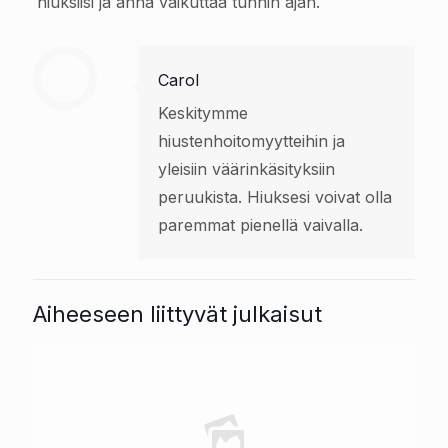
hiuksiisi ja anna vaikuttaa tunnin ajan.
Carol
Keskitymme
hiustenhoitomyytteihin ja
yleisiin väärinkäsityksiin
peruukista. Hiuksesi voivat olla
paremmat pienellä vaivalla.
Aiheeseen liittyvät julkaisut