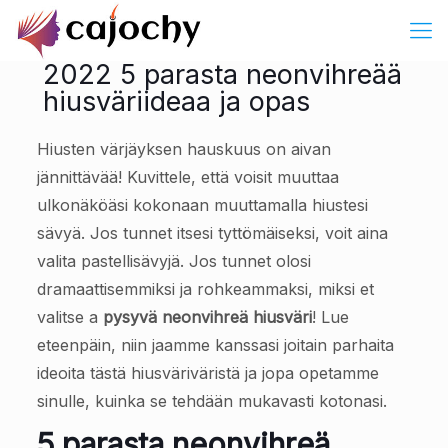
2022 5 parasta neonvihreää
hiusväriideaa ja opas
Hiusten värjäyksen hauskuus on aivan
jännittävää! Kuvittele, että voisit muuttaa
ulkonäköäsi kokonaan muuttamalla hiustesi
sävyä. Jos tunnet itsesi tyttömäiseksi, voit aina
valita pastellisävyjä. Jos tunnet olosi
dramaattisemmiksi ja rohkeammaksi, miksi et
valitse a
pysyvä neonvihreä hiusväri
! Lue
eteenpäin, niin jaamme kanssasi joitain parhaita
ideoita tästä hiusväriväristä ja jopa opetamme
sinulle, kuinka se tehdään mukavasti kotonasi.
5 parasta neonvihreä