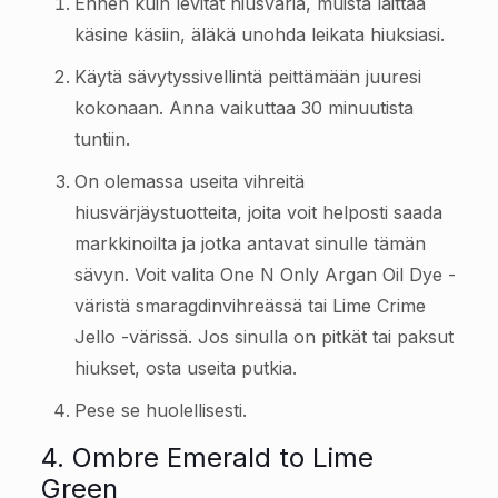
Ennen kuin levität hiusväriä, muista laittaa
käsine käsiin, äläkä unohda leikata hiuksiasi.
Käytä sävytyssivellintä peittämään juuresi
kokonaan. Anna vaikuttaa 30 minuutista
tuntiin.
On olemassa useita vihreitä
hiusvärjäystuotteita, joita voit helposti saada
markkinoilta ja jotka antavat sinulle tämän
sävyn. Voit valita One N Only Argan Oil Dye -
väristä smaragdinvihreässä tai Lime Crime
Jello -värissä. Jos sinulla on pitkät tai paksut
hiukset, osta useita putkia.
Pese se huolellisesti.
4. Ombre Emerald to Lime
Green