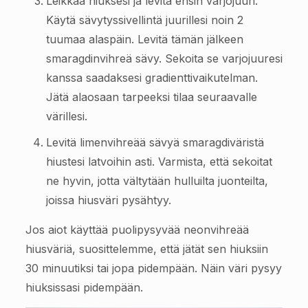
Leikkaa hiuksesi ja levitä ensin varjojuuri.
Käytä sävytyssivellintä juurillesi noin 2
tuumaa alaspäin. Levitä tämän jälkeen
smaragdinvihreä sävy. Sekoita se varjojuuresi
kanssa saadaksesi gradienttivaikutelman.
Jätä alaosaan tarpeeksi tilaa seuraavalle
värillesi.
Levitä limenvihreää sävyä smaragdiväristä
hiustesi latvoihin asti. Varmista, että sekoitat
ne hyvin, jotta vältytään hulluilta juonteilta,
joissa hiusväri pysähtyy.
Jos aiot käyttää puolipysyvää neonvihreää
hiusväriä, suosittelemme, että jätät sen hiuksiin
30 minuutiksi tai jopa pidempään. Näin väri pysyy
hiuksissasi pidempään.