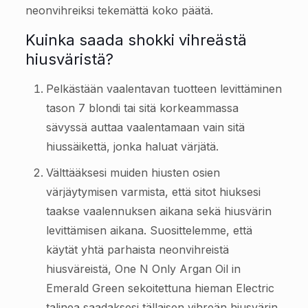
neonvihreiksi tekemättä koko päätä.
Kuinka saada shokki vihreästä
hiusväristä?
Pelkästään vaalentavan tuotteen levittäminen
tason 7 blondi tai sitä korkeammassa
sävyssä auttaa vaalentamaan vain sitä
hiussäikettä, jonka haluat värjätä.
Välttääksesi muiden hiusten osien
värjäytymisen varmista, että sitot hiuksesi
taakse vaalennuksen aikana sekä hiusvärin
levittämisen aikana. Suosittelemme, että
käytät yhtä parhaista neonvihreistä
hiusväreistä, One N Only Argan Oil in
Emerald Green sekoitettuna hieman Electric
talinea saadaksesi tällaisen vihreän hiusvärin.