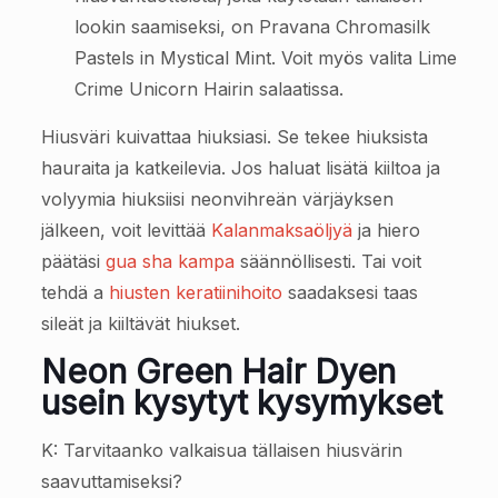
lookin saamiseksi, on Pravana Chromasilk
Pastels in Mystical Mint. Voit myös valita Lime
Crime Unicorn Hairin salaatissa.
Hiusväri kuivattaa hiuksiasi. Se tekee hiuksista
hauraita ja katkeilevia. Jos haluat lisätä kiiltoa ja
volyymia hiuksiisi neonvihreän värjäyksen
jälkeen, voit levittää
Kalanmaksaöljyä
ja hiero
päätäsi
gua sha kampa
säännöllisesti. Tai voit
tehdä a
hiusten keratiinihoito
saadaksesi taas
sileät ja kiiltävät hiukset.
Neon Green Hair Dyen
usein kysytyt kysymykset
K: Tarvitaanko valkaisua tällaisen hiusvärin
saavuttamiseksi?